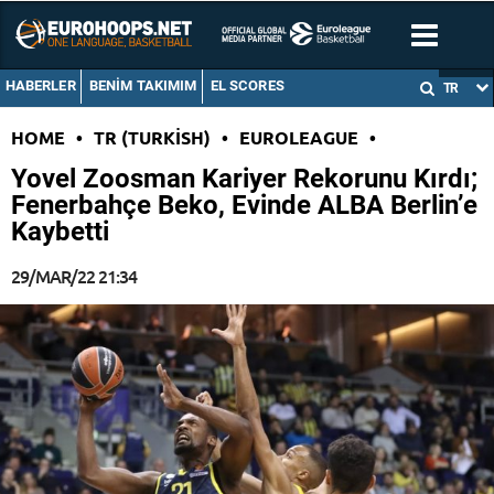
HABERLER
BENIM TAKIMIM
EL SCORES
TR
HOME
•
TR (TURKISH)
•
EUROLEAGUE
•
Yovel Zoosman Kariyer Rekorunu Kırdı;
Fenerbahçe Beko, Evinde ALBA Berlin’e
Kaybetti
29/MAR/22 21:34