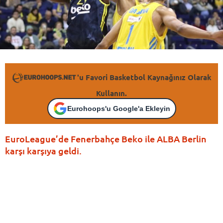
'u Favori Basketbol Kaynağınız Olarak
Kullanın.
Eurohoops'u Google'a Ekleyin
EuroLeague’de Fenerbahçe Beko ile ALBA Berlin
karşı karşıya geldi.