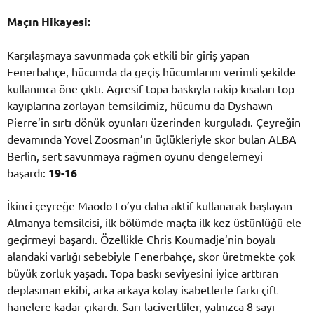
Maçın Hikayesi:
Karşılaşmaya savunmada çok etkili bir giriş yapan
Fenerbahçe, hücumda da geçiş hücumlarını verimli şekilde
kullanınca öne çıktı. Agresif topa baskıyla rakip kısaları top
kayıplarına zorlayan temsilcimiz, hücumu da Dyshawn
Pierre’in sırtı dönük oyunları üzerinden kurguladı. Çeyreğin
devamında Yovel Zoosman’ın üçlükleriyle skor bulan ALBA
Berlin, sert savunmaya rağmen oyunu dengelemeyi
başardı:
19-16
İkinci çeyreğe Maodo Lo’yu daha aktif kullanarak başlayan
Almanya temsilcisi, ilk bölümde maçta ilk kez üstünlüğü ele
geçirmeyi başardı. Özellikle Chris Koumadje’nin boyalı
alandaki varlığı sebebiyle Fenerbahçe, skor üretmekte çok
büyük zorluk yaşadı. Topa baskı seviyesini iyice arttıran
deplasman ekibi, arka arkaya kolay isabetlerle farkı çift
hanelere kadar çıkardı. Sarı-lacivertliler, yalnızca 8 sayı