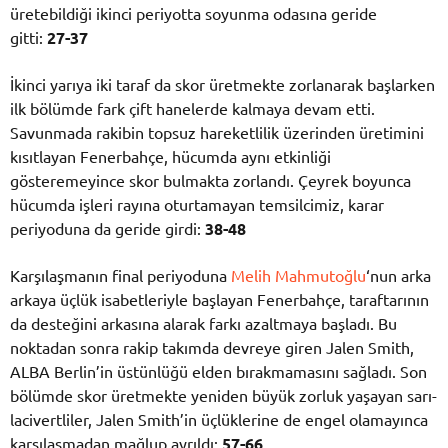
üretebildiği ikinci periyotta soyunma odasına geride
gitti:
27-37
İkinci yarıya iki taraf da skor üretmekte zorlanarak başlarken
ilk bölümde fark çift hanelerde kalmaya devam etti.
Savunmada rakibin topsuz hareketlilik üzerinden üretimini
kısıtlayan Fenerbahçe, hücumda aynı etkinliği
gösteremeyince skor bulmakta zorlandı. Çeyrek boyunca
hücumda işleri rayına oturtamayan temsilcimiz, karar
periyoduna da geride girdi:
38-48
Karşılaşmanın final periyoduna
Melih Mahmutoğlu
‘nun arka
arkaya üçlük isabetleriyle başlayan Fenerbahçe, taraftarının
da desteğini arkasına alarak farkı azaltmaya başladı. Bu
noktadan sonra rakip takımda devreye giren Jalen Smith,
ALBA Berlin’in üstünlüğü elden bırakmamasını sağladı. Son
bölümde skor üretmekte yeniden büyük zorluk yaşayan sarı-
lacivertliler, Jalen Smith’in üçlüklerine de engel olamayınca
karşılaşmadan mağlup ayrıldı:
57-66