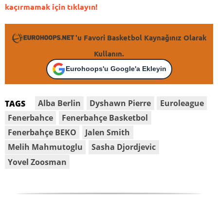
kaçırmamak için tıklayın!
'u Favori Basketbol Kaynağınız Olarak
Kullanın.
Eurohoops'u Google'a Ekleyin
Alba Berlin
Dyshawn Pierre
Euroleague
TAGS
Fenerbahce
Fenerbahçe Basketbol
Fenerbahçe BEKO
Jalen Smith
Melih Mahmutoglu
Sasha Djordjevic
Yovel Zoosman