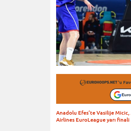
'u Fav
Euro
Anadolu Efes’te Vasilije Micic,
Airlines EuroLeague yarı final