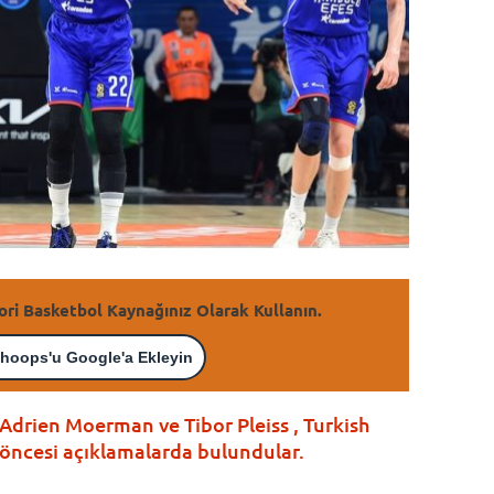
ori Basketbol Kaynağınız Olarak Kullanın.
hoops'u Google'a Ekleyin
 Adrien Moerman ve Tibor Pleiss , Turkish
i öncesi açıklamalarda bulundular.