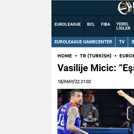
YEREL
EUROLEAGUE
BCL
FIBA
LIGLER
EUROLEAGUE GAMECENTER
TV
HOME
•
TR (TURKISH)
•
EURO
Vasilije Micic: “Eş
18/MAY/22 21:02