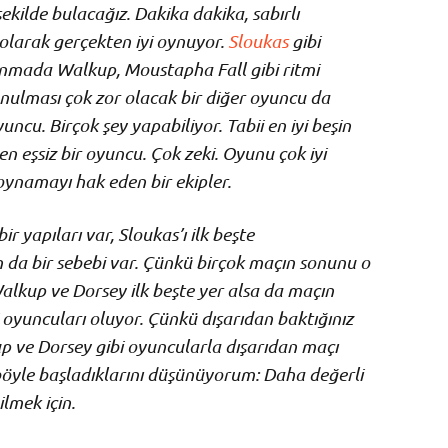
ekilde bulacağız. Dakika dakika, sabırlı
 olarak gerçekten iyi oynuyor.
Sloukas
gibi
avunmada Walkup, Moustapha Fall gibi ritmi
vunulması çok zor olacak bir diğer oyuncu da
uncu. Birçok şey yapabiliyor. Tabii en iyi beşin
n eşsiz bir oyuncu. Çok zeki. Oyunu çok iyi
oynamayı hak eden bir ekipler.
r yapıları var, Sloukas’ı ilk beşte
da bir sebebi var. Çünkü birçok maçın sonunu o
Walkup ve Dorsey ilk beşte yer alsa da maçın
oyuncuları oluyor. Çünkü dışarıdan baktığınız
p ve Dorsey gibi oyuncularla dışarıdan maçı
 böyle başladıklarını düşünüyorum: Daha değerli
lmek için.