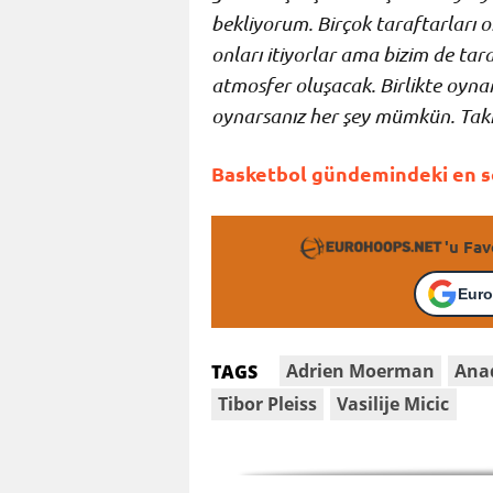
bekliyorum. Birçok taraftarları or
onları itiyorlar ama bizim de tara
atmosfer oluşacak. Birlikte oynam
oynarsanız her şey mümkün. Takım
Basketbol gündemindeki en so
'u Fav
Euro
Adrien Moerman
Ana
TAGS
Tibor Pleiss
Vasilije Micic