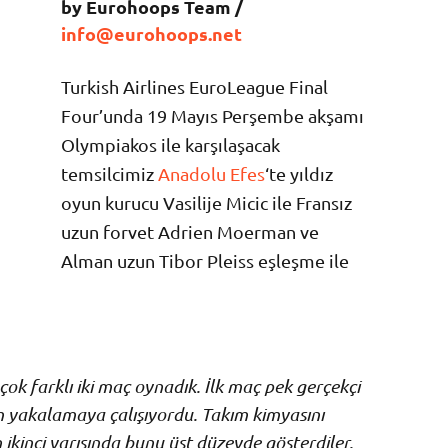
by Eurohoops Team /
info@eurohoops.net
Turkish Airlines EuroLeague Final
Four’unda 19 Mayıs Perşembe akşamı
Olympiakos ile karşılaşacak
temsilcimiz
Anadolu Efes
‘te yıldız
oyun kurucu Vasilije Micic ile Fransız
uzun forvet Adrien Moerman ve
Alman uzun Tibor Pleiss eşleşme ile
ok farklı iki maç oynadık. İlk maç pek gerçekçi
m yakalamaya çalışıyordu. Takım kimyasını
 ikinci yarısında bunu üst düzeyde gösterdiler.