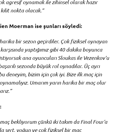
k agresif oynamak ile zihinsel olarak hazır
kilit nokta olacak.”
ien Moerman ise şunları söyledi:
arika bir sezon geçirdiler. Çok fiziksel oynayan
karşısında yaptığımız gibi 40 dakika boyunca
tiyorsak ana oyuncuları Sloukas ile Vezenkov’u
başarılı sezonda büyük rol oynadılar. Üç ayrı
u deneyim, bizim için çok iyi. Bize ilk maç için
 oynamalıyız. Umarım yarın harika bir maç olur
arız.”
:
maç bekliyorum çünkü iki takım da Final Four’a
la sert, yoğun ve çok fiziksel bir maç