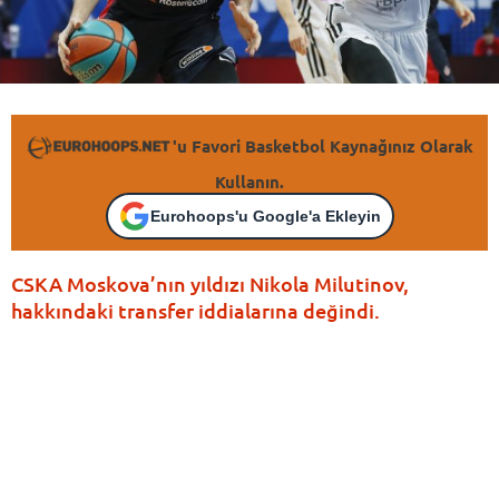
'u Favori Basketbol Kaynağınız Olarak
Kullanın.
Eurohoops'u Google'a Ekleyin
CSKA Moskova’nın yıldızı Nikola Milutinov,
hakkındaki transfer iddialarına değindi.