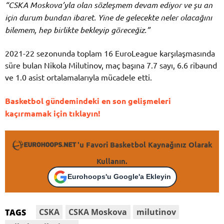
“CSKA Moskova’yla olan sözleşmem devam ediyor ve şu an
için durum bundan ibaret. Yine de gelecekte neler olacağını
bilemem, hep birlikte bekleyip göreceğiz.”
2021-22 sezonunda toplam 16 EuroLeague karşılaşmasında
süre bulan Nikola Milutinov, maç başına 7.7 sayı, 6.6 ribaund
ve 1.0 asist ortalamalarıyla mücadele etti.
Basketbol gündemindeki en son gelişmeleri
kaçırmamak için tıklayın!
'u Favori Basketbol Kaynağınız Olarak
Kullanın.
Eurohoops'u Google'a Ekleyin
CSKA
CSKA Moskova
milutinov
TAGS