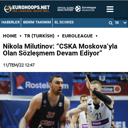
HABERLER
BENIM TAKIMIM
EL SCORES
TR
HOME
•
TR (TURKISH)
•
EUROLEAGUE
•
Nikola Milutinov: “CSKA Moskova’yla
Olan Sözleşmem Devam Ediyor”
11/TEM/22 12:47