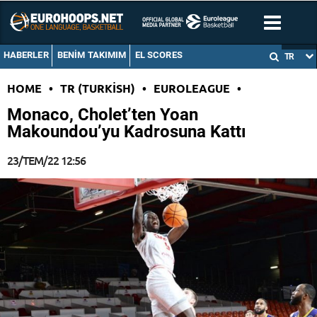
HABERLER
BENIM TAKIMIM
EL SCORES
TR
HOME
•
TR (TURKISH)
•
EUROLEAGUE
•
Monaco, Cholet’ten Yoan
Makoundou’yu Kadrosuna Kattı
23/TEM/22 12:56