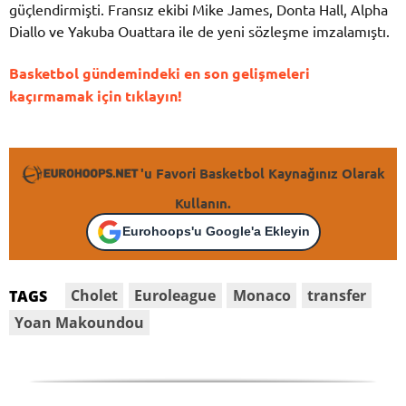
güçlendirmişti. Fransız ekibi Mike James, Donta Hall, Alpha
Diallo ve Yakuba Ouattara ile de yeni sözleşme imzalamıştı.
Basketbol gündemindeki en son gelişmeleri
kaçırmamak için tıklayın!
'u Favori Basketbol Kaynağınız Olarak
Kullanın.
Eurohoops'u Google'a Ekleyin
Cholet
Euroleague
Monaco
transfer
TAGS
Yoan Makoundou