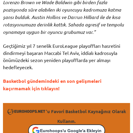
Lorenzo Brown ve Wade Baldwin gibi birden fazla
pozisyonda süre alabilen iki oyuncuyu kadromuza katma
şansı bulduk. Austin Hollins ve Darrun Hilliard ile de kısa
rotasyonumuza derinlik kattık. Sahada agresif ve tempolu
oynamaya uygun bir oyuncu grubumuz var.”
Geçtiğimiz yıl 7 senelik EuroLeague playoffları hasretini
dindirmeyi başaran Maccabi Tel Aviv, iddialı kadrosuyla
önümüzdeki sezon yeniden playofflarda yer almayı
hedefleyecek.
Basketbol gündemindeki en son gelişmeleri
kaçırmamak için tıklayın!
'u Favori Basketbol Kaynağınız Olarak
Kullanın.
Eurohoops'u Google'a Ekleyin