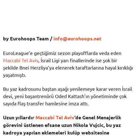
by Eurohoops Team /
info@eurohoops.net
EuroLeague’e geçtiğimiz sezon playofflarda veda eden
Maccabi Tel Aviv
, İsrail Ligi yarı finallerinde ise şok bir
şekilde Bnei Herzliya’ya elenerek taraftarlarına hayal kırıklığı
yaşatmıştı.
Bu yaz kadrosunu baştan aşağı yenilemeye karar veren İsrail
devi, yeni başantrenörü Oded Kattash’ın yönetiminde çok
sayıda flaş transfer hamlesine imza attı.
Uzun yıllardır
Maccabi Tel Aviv
‘de Genel Menajerlik
görevini üstlenen efsane uzun Nikola Vujcic, bu yaz
kadroya yapılan eklemeleri kulüp websitesine