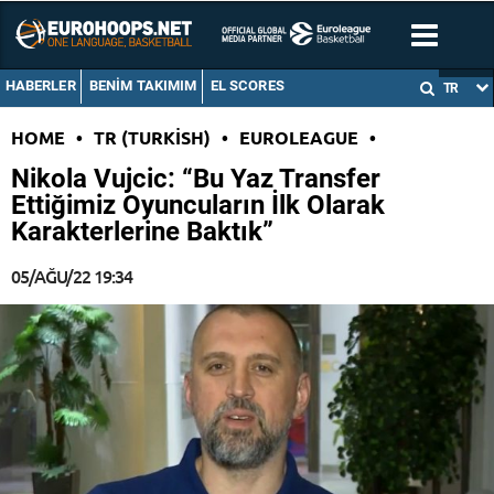
HABERLER
BENIM TAKIMIM
EL SCORES
TR
HOME
•
TR (TURKISH)
•
EUROLEAGUE
•
Nikola Vujcic: “Bu Yaz Transfer
Ettiğimiz Oyuncuların İlk Olarak
Karakterlerine Baktık”
05/AĞU/22 19:34