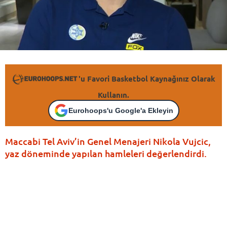
'u Favori Basketbol Kaynağınız Olarak
Kullanın.
Eurohoops'u Google'a Ekleyin
Maccabi Tel Aviv’in Genel Menajeri Nikola Vujcic,
yaz döneminde yapılan hamleleri değerlendirdi.