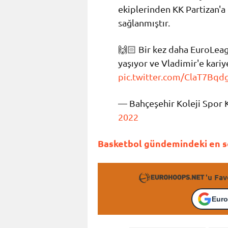
ekiplerinden KK Partizan'a
sağlanmıştır.
🙌🏻 Bir kez daha EuroLe
yaşıyor ve Vladimir'e kariy
pic.twitter.com/ClaT7Bqd
— Bahçeşehir Koleji Spor
2022
Basketbol gündemindeki en so
'u Fav
Euro