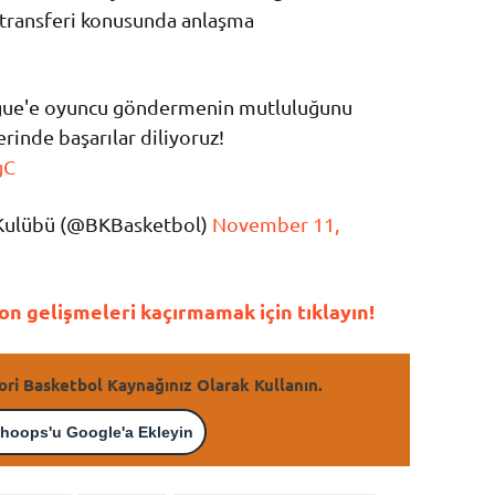
 transferi konusunda anlaşma
ague'e oyuncu göndermenin mutluluğunu
erinde başarılar diliyoruz!
gC
 Kulübü (@BKBasketbol)
November 11,
n gelişmeleri kaçırmamak için tıklayın!
ori Basketbol Kaynağınız Olarak Kullanın.
hoops'u Google'a Ekleyin