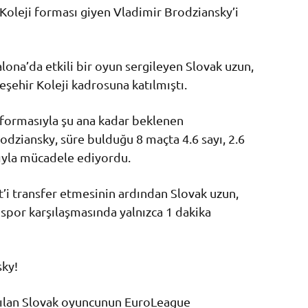
Koleji forması giyen Vladimir Brodziansky’i
ona’da etkili bir oyun sergileyen Slovak uzun,
şehir Koleji kadrosuna katılmıştı.
formasıyla şu ana kadar beklenen
dziansky, süre bulduğu 8 maçta 4.6 sayı, 2.6
rıyla mücadele ediyordu.
t’i transfer etmesinin ardından Slovak uzun,
mspor karşılaşmasında yalnızca 1 dakika
sky!
tılan Slovak oyuncunun EuroLeague