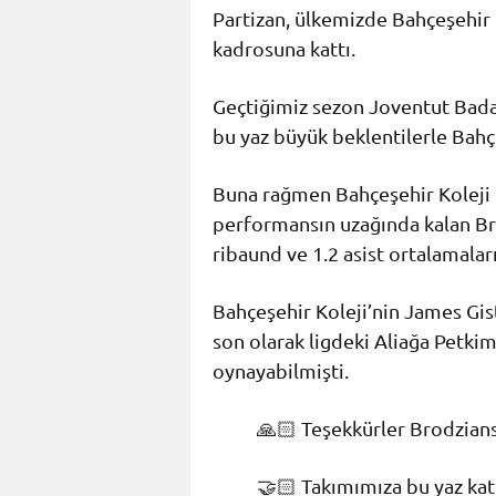
Partizan, ülkemizde Bahçeşehir 
kadrosuna kattı.
Geçtiğimiz sezon Joventut Badal
bu yaz büyük beklentilerle Bahçe
Buna rağmen Bahçeşehir Koleji 
performansın uzağında kalan Bro
ribaund ve 1.2 asist ortalamala
Bahçeşehir Koleji’nin James Gis
son olarak ligdeki Aliağa Petki
oynayabilmişti.
🙏🏻 Teşekkürler Brodzian
🤝🏻 Takımımıza bu yaz ka