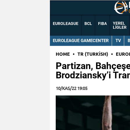
YEREL
EUROLEAGUE
BCL
FIBA
LIGLER
EUROLEAGUE GAMECENTER
TV
HOME
•
TR (TURKISH)
•
EURO
Partizan, Bahçeşe
Brodziansky’i Tran
10/KAS/22 19:05