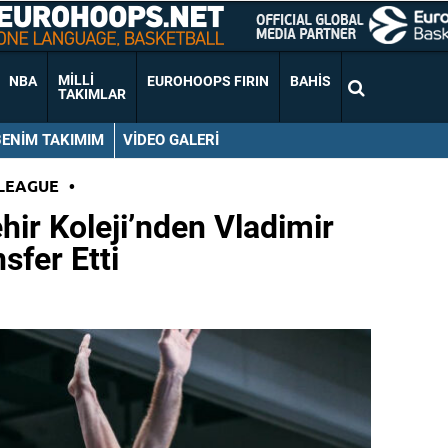
MILLI
NBA
EUROHOOPS FIRIN
BAHIS
TAKIMLAR
BENIM TAKIMIM
VIDEO GALERI
LEAGUE
•
hir Koleji’nden Vladimir
sfer Etti