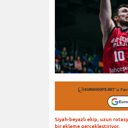
'u Fav
Euro
Siyah-beyazlı ekip, uzun rota
bir ekleme gerçekleştiriyor.