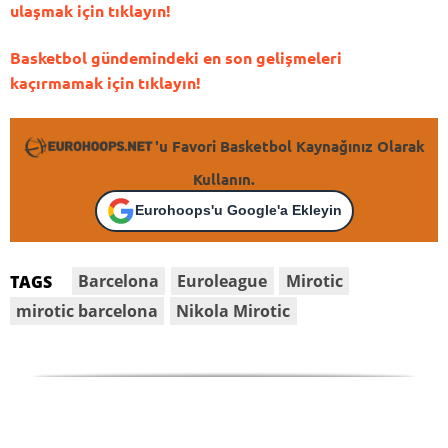
ulaşmak için tıklayın!
Basketbol gündemindeki en son gelişmeleri
kaçırmamak için tıklayın!
'u Favori Basketbol Kaynağınız Olarak
Kullanın.
Eurohoops'u Google'a Ekleyin
Barcelona
Euroleague
Mirotic
TAGS
mirotic barcelona
Nikola Mirotic