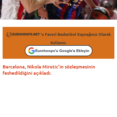
'u Favori Basketbol Kaynağınız Olarak
Kullanın.
Eurohoops'u Google'a Ekleyin
Barcelona, Nikola Mirotic’in sözleşmesinin
feshedildiğini açıkladı.