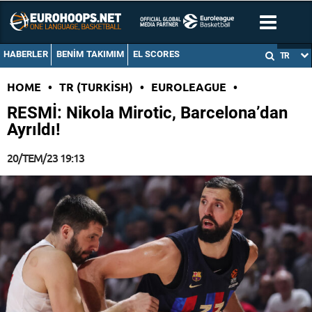
HABERLER
BENIM TAKIMIM
EL SCORES
TR
HOME
•
TR (TURKISH)
•
EUROLEAGUE
•
RESMİ: Nikola Mirotic, Barcelona’dan
Ayrıldı!
20/TEM/23 19:13