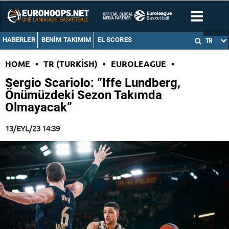
HABERLER
BENIM TAKIMIM
EL SCORES
TR
HOME
•
TR (TURKISH)
•
EUROLEAGUE
•
Sergio Scariolo: “Iffe Lundberg,
Önümüzdeki Sezon Takımda
Olmayacak”
13/EYL/23 14:39