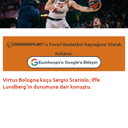
'u Favori Basketbol Kaynağınız Olarak
Kullanın.
Eurohoops'u Google'a Ekleyin
Virtus Bologna koçu Sergio Scariolo, Iffe
Lundberg’in durumuna dair konuştu.