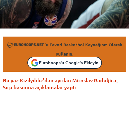
'u Favori Basketbol Kaynağınız Olarak
Kullanın.
Eurohoops'u Google'a Ekleyin
Bu yaz Kızılyıldız’dan ayrılan Miroslav Raduljica,
Sırp basınına açıklamalar yaptı.