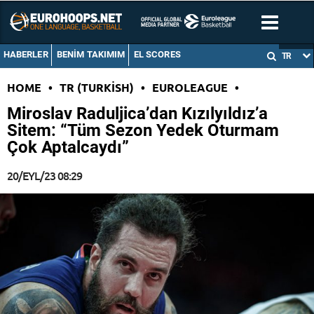
HABERLER
BENIM TAKIMIM
EL SCORES
TR
HOME
•
TR (TURKISH)
•
EUROLEAGUE
•
Miroslav Raduljica’dan Kızılyıldız’a
Sitem: “Tüm Sezon Yedek Oturmam
Çok Aptalcaydı”
20/EYL/23 08:29