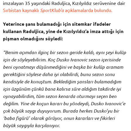
imzalayan 35 yaşındaki Raduljica, Kızılyıldız serüvenine dair
Sırbistan kaynaklı
SportKlub’a
açıklamalarda bulundu.
Yeterince şans bulamadığı için sitemkar ifadeler
kullanan Raduljica, yine de Kızılyıldız’a imza attığı için
pişman olmadığını söyledi:
“Benim açımdan ilginç bir sezon geride kaldı, aynı şeyi kulüp
için de söyleyebilirim. Koç Dusko Ivanovic sezon içerisinde
beni oynatmayı düşünmediğini ve başka bir kulüp aramam
gerektiğini söylese daha iyi olabilirdi, bunu sezon sonu
kendisiyle de konuştum. Beklediğim şansları bulamadığım
için üzgünüm çünkü bana kalırsa süre aldığım takdirde iyi
oynayabilirdim, tüm sezon kenarda oturmayı seçen ben
değilim. Yine de koçun kararı bu yöndeydi, Dusko Ivanovic’e
çok büyük saygı duyuyorum. Burada herkes Dusko’yu bir
‘baba figürü’ olarak görüyor, onun kararları ve fikirleri
büyük saygıyla karşılanıyor.