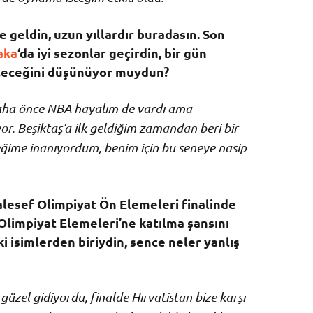
 geldin, uzun yıllardır buradasın. Son
aka
‘da iyi sezonlar geçirdin, bir gün
leceğini düşünüyor muydun?
aha önce NBA hayalim de vardı ama
yor. Beşiktaş’a ilk geldiğim zamandan beri bir
ime inanıyordum, benim için bu seneye nasip
alesef Olimpiyat Ön Elemeleri finalinde
Olimpiyat Elemeleri’ne katılma şansını
ki isimlerden biriydin, sence neler yanlış
güzel gidiyordu, finalde Hırvatistan bize karşı