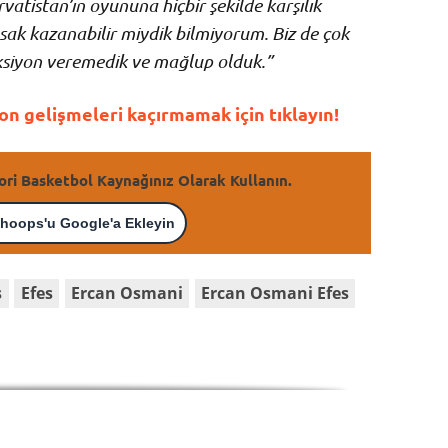
rvatistan’ın oyununa hiçbir şekilde karşılık
ak kazanabilir miydik bilmiyorum. Biz de çok
ksiyon veremedik ve mağlup olduk.”
n gelişmeleri kaçırmamak için tıklayın!
ori Basketbol Kaynağınız Olarak Kullanın.
hoops'u Google'a Ekleyin
s
Efes
Ercan Osmani
Ercan Osmani Efes