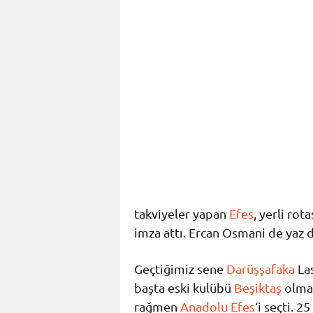
takviyeler yapan
Efes
, yerli ro
imza attı. Ercan Osmani de yaz 
Geçtiğimiz sene
Darüşşafaka
Las
başta eski kulübü
Beşiktaş
olmak
rağmen
Anadolu Efes
‘i seçti. 