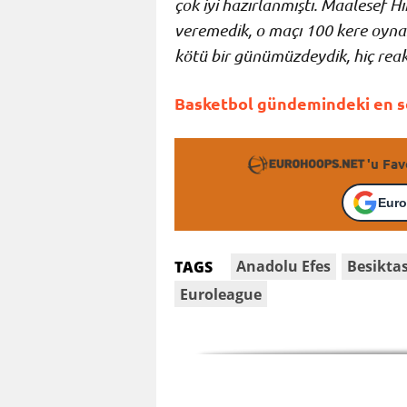
çok iyi hazırlanmıştı. Maalesef Hı
veremedik, o maçı 100 kere oynas
kötü bir günümüzdeydik, hiç rea
Basketbol gündemindeki en so
'u Fav
Euro
Anadolu Efes
Besikta
TAGS
Euroleague