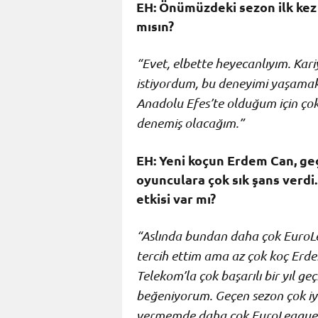
EH: Önümüzdeki sezon ilk kez
mısın?
“Evet, elbette heyecanlıyım. Kar
istiyordum, bu deneyimi yaşamak 
Anadolu Efes’te olduğum için ço
denemiş olacağım.”
EH: Yeni koçun Erdem Can, geç
oyunculara çok sık şans verd
etkisi var mı?
“Aslında bundan daha çok EuroLea
tercih ettim ama az çok koç Erde
Telekom’la çok başarılı bir yıl ge
beğeniyorum. Geçen sezon çok iyi
vermemde daha çok EuroLeague’d