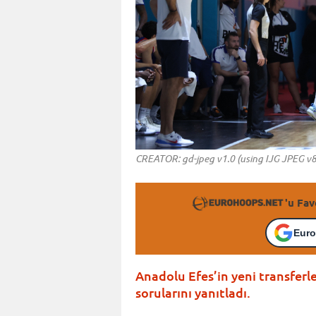
CREATOR: gd-jpeg v1.0 (using IJG JPEG v8
'u Fav
Euro
Anadolu Efes’in yeni transfer
sorularını yanıtladı.