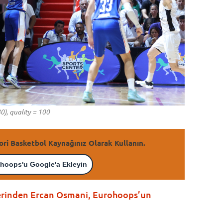
0), quality = 100
ori Basketbol Kaynağınız Olarak Kullanın.
hoops'u Google'a Ekleyin
lerinden Ercan Osmani, Eurohoops’un