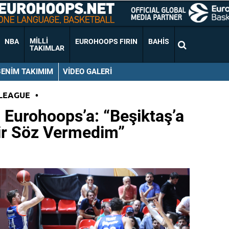
MILLI
NBA
EUROHOOPS FIRIN
BAHIS
TAKIMLAR
BENIM TAKIMIM
VIDEO GALERI
LEAGUE
•
Eurohoops’a: “Beşiktaş’a
ir Söz Vermedim”