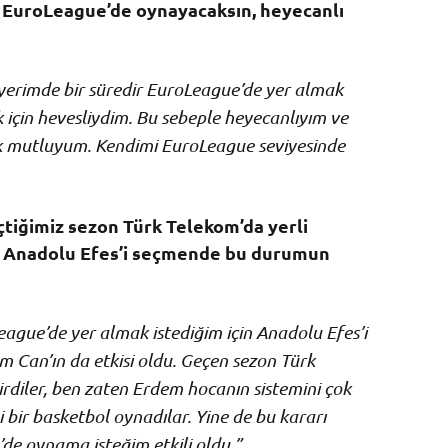
 EuroLeague’de oynayacaksın, heyecanlı
iyerimde bir süredir EuroLeague’de yer almak
için hevesliydim. Bu sebeple heyecanlıyım ve
k mutluyum. Kendimi EuroLeague seviyesinde
tiğimiz sezon Türk Telekom’da yerli
i. Anadolu Efes’i seçmende bu durumun
gue’de yer almak istediğim için Anadolu Efes’i
m Can’ın da etkisi oldu. Geçen sezon Türk
çirdiler, ben zaten Erdem hocanın sistemini çok
 bir basketbol oynadılar. Yine de bu kararı
e oynama isteğim etkili oldu.”