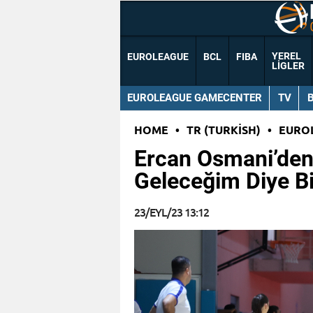
YEREL
EUROLEAGUE
BCL
FIBA
LIGLER
EUROLEAGUE GAMECENTER
TV
HOME
•
TR (TURKISH)
•
EURO
Ercan Osmani’den 
Geleceğim Diye B
23/EYL/23 13:12