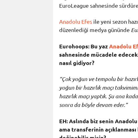
EuroLeague sahnesinde sürdüre
Anadolu Efes
ile yeni sezon haz
düzenlediği medya gününde
Eu
Eurohoops: Bu yaz
Anadolu E
sahnesinde mücadele edeceksin
nasıl gidiyor?
“Çok yoğun ve tempolu bir hazırl
yoğun bir hazırlık maçı takvimimi
hazırlık maçı yaptık. Şu ana kada
sonra da böyle devam eder.”
EH: Aslında biz senin Anadolu
ama transferinin açıklanması
değinebilir misin?