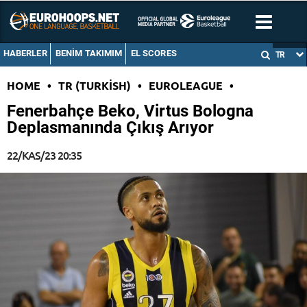
HABERLER
BENIM TAKIMIM
EL SCORES
TR
HOME
•
TR (TURKISH)
•
EUROLEAGUE
•
Fenerbahçe Beko, Virtus Bologna
Deplasmanında Çıkış Arıyor
22/KAS/23 20:35