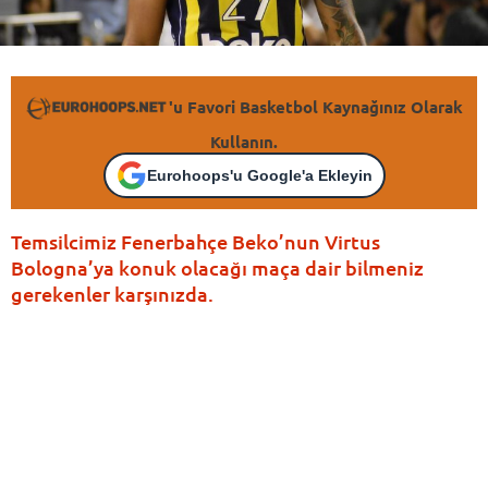
'u Favori Basketbol Kaynağınız Olarak
Kullanın.
Eurohoops'u Google'a Ekleyin
Temsilcimiz Fenerbahçe Beko’nun Virtus
Bologna’ya konuk olacağı maça dair bilmeniz
gerekenler karşınızda.