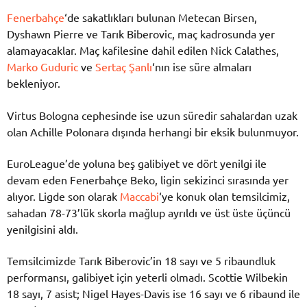
Fenerbahçe
‘de sakatlıkları bulunan Metecan Birsen,
Dyshawn Pierre ve Tarık Biberovic, maç kadrosunda yer
alamayacaklar. Maç kafilesine dahil edilen Nick Calathes,
Marko Guduric
ve
Sertaç Şanlı
‘nın ise süre almaları
bekleniyor.
Virtus Bologna cephesinde ise uzun süredir sahalardan uzak
olan Achille Polonara dışında herhangi bir eksik bulunmuyor.
EuroLeague’de yoluna beş galibiyet ve dört yenilgi ile
devam eden Fenerbahçe Beko, ligin sekizinci sırasında yer
alıyor. Ligde son olarak
Maccabi
‘ye konuk olan temsilcimiz,
sahadan 78-73’lük skorla mağlup ayrıldı ve üst üste üçüncü
yenilgisini aldı.
Temsilcimizde Tarık Biberovic’in 18 sayı ve 5 ribaundluk
performansı, galibiyet için yeterli olmadı. Scottie Wilbekin
18 sayı, 7 asist; Nigel Hayes-Davis ise 16 sayı ve 6 ribaund ile