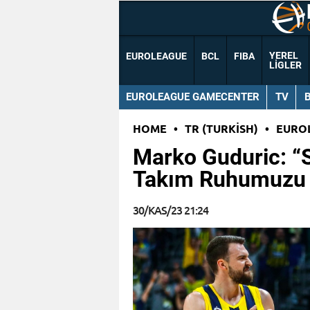
YEREL
EUROLEAGUE
BCL
FIBA
LIGLER
EUROLEAGUE GAMECENTER
TV
HOME
•
TR (TURKISH)
•
EURO
Marko Guduric: “
Takım Ruhumuzu 
30/KAS/23 21:24