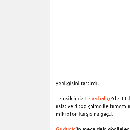
yenilgisini tattırdı.
Temsilcimiz
Fenerbahçe
‘de 33 d
asist ve 4 top çalma ile tamaml
mikrofon karşısına geçti.
Guduric
‘in maça dair görüşleri