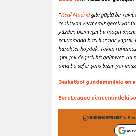
“
Real Madrid
gibi güçlü bir rakib
reaksiyon vermemiz gerekiyordu 
yüzden bizim için bu maçın önem
savunmada bazı hatalar yaptık. İ
karakter koyduk. Takım ruhumuzu
gibi çok değerli bir galibiyet.
Bu s
ama bu sefer şans bizim yanımızd
Basketbol gündemindeki en so
EuroLeague gündemindeki son 
'u Fav
Euro