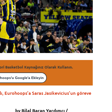
ori Basketbol Kaynağınız Olarak Kullanın.
hoops'u Google'a Ekleyin
lı, Eurohoops’a Saras Jasikevicius’un göreve
by Bilal Baran Yardımcı /