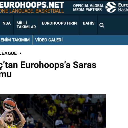
MILLI
NBA
EUROHOOPS FIRIN
BAHIS
TAKIMLAR
BENIM TAKIMIM
VIDEO GALERI
LEAGUE
•
ç’tan Eurohoops’a Saras
umu