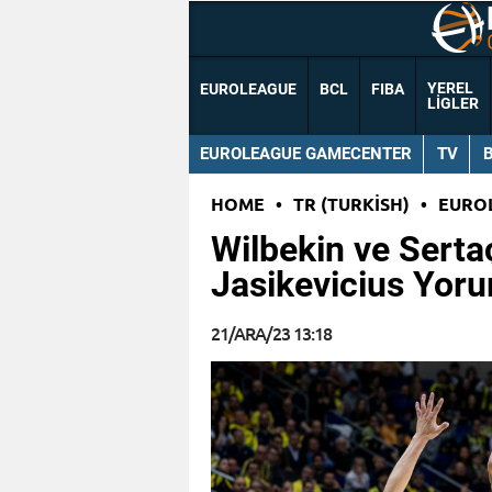
YEREL
EUROLEAGUE
BCL
FIBA
LIGLER
EUROLEAGUE GAMECENTER
TV
HOME
•
TR (TURKISH)
•
EURO
Wilbekin ve Serta
Jasikevicius Yor
21/ARA/23 13:18