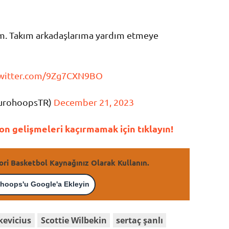
rum. Takım arkadaşlarıma yardım etmeye
twitter.com/9Zg7CXN9BO
EurohoopsTR)
December 21, 2023
n gelişmeleri kaçırmamak için tıklayın!
ori Basketbol Kaynağınız Olarak Kullanın.
hoops'u Google'a Ekleyin
kevicius
Scottie Wilbekin
sertaç şanlı