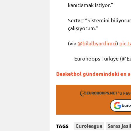
kanıtlamak istiyor.”
Sertaç: “Sistemini biliyo
çalışıyorum.”
(via
@bilalbyardimci
)
pic.
— Eurohoops Türkiye (@
Basketbol gündemindeki en so
'u Fav
Euro
Euroleague
Saras Jasi
TAGS