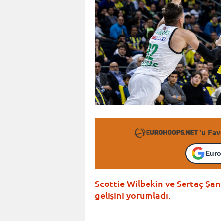
'u Fav
Euro
Scottie Wilbekin ve Sertaç Şan
gelişini yorumladı.