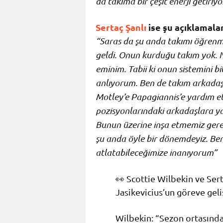
da takıma bir çeşit enerji getiriyo
Sertaç Şanlı
ise şu açıklamalar
“Saras da şu anda takımı öğrenme
geldi. Onun kurduğu takım yok. N
eminim. Tabii ki onun sistemini bil
anlıyorum. Ben de takım arkadaş
Motley’e Papagiannis’e yardım et
pozisyonlarındaki arkadaşlara yar
Bunun üzerine inşa etmemiz gere
şu anda öyle bir dönemdeyiz. Ben 
atlatabileceğimize inanıyorum”
👀 Scottie Wilbekin ve Ser
Jasikevicius’un göreve geli
Wilbekin: “Sezon ortasında