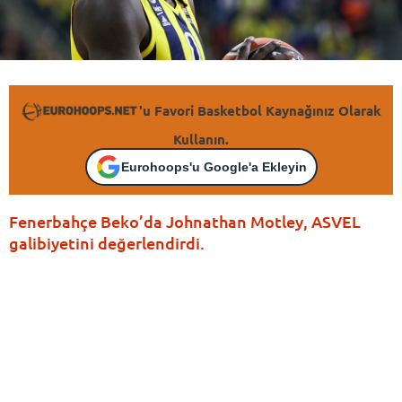
'u Favori Basketbol Kaynağınız Olarak
Kullanın.
Eurohoops'u Google'a Ekleyin
Fenerbahçe Beko’da Johnathan Motley, ASVEL
galibiyetini değerlendirdi.