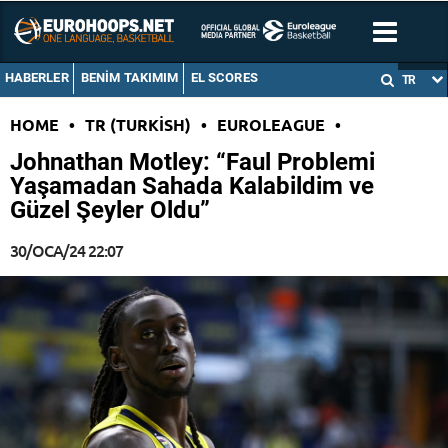
HABERLER
BENIM TAKIMIM
EL SCORES
TR
HOME
•
TR (TURKISH)
•
EUROLEAGUE
•
Johnathan Motley: “Faul Problemi
Yaşamadan Sahada Kalabildim ve
Güzel Şeyler Oldu”
30/OCA/24 22:07