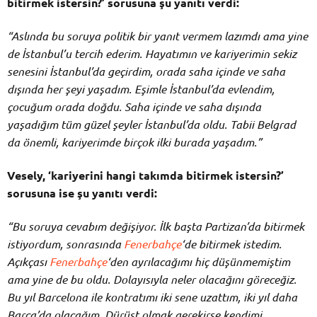
bitirmek istersin?’ sorusuna şu yanıtı verdi:
“Aslında bu soruya politik bir yanıt vermem lazımdı ama yine
de İstanbul’u tercih ederim. Hayatımın ve kariyerimin sekiz
senesini İstanbul’da geçirdim, orada saha içinde ve saha
dışında her şeyi yaşadım. Eşimle İstanbul’da evlendim,
çocuğum orada doğdu. Saha içinde ve saha dışında
yaşadığım tüm güzel şeyler İstanbul’da oldu. Tabii Belgrad
da önemli, kariyerimde birçok ilki burada yaşadım.”
Vesely, ‘kariyerini hangi takımda bitirmek istersin?’
sorusuna ise şu yanıtı verdi:
“Bu soruya cevabım değişiyor. İlk başta Partizan’da bitirmek
istiyordum, sonrasında
Fenerbahçe
‘de bitirmek istedim.
Açıkçası
Fenerbahçe
‘den ayrılacağımı hiç düşünmemiştim
ama yine de bu oldu. Dolayısıyla neler olacağını göreceğiz.
Bu yıl Barcelona ile kontratımı iki sene uzattım, iki yıl daha
Barça’da olacağım. Dürüst olmak gerekirse kendimi