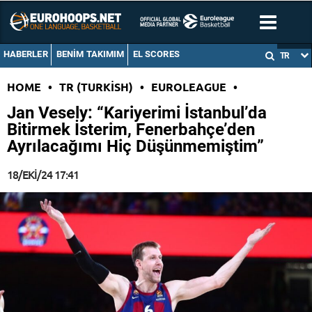
HABERLER
BENIM TAKIMIM
EL SCORES
TR
HOME
•
TR (TURKISH)
•
EUROLEAGUE
•
Jan Vesely: “Kariyerimi İstanbul’da
Bitirmek İsterim, Fenerbahçe’den
Ayrılacağımı Hiç Düşünmemiştim”
18/EKI/24 17:41