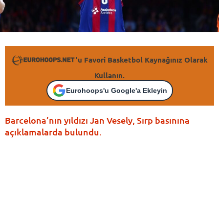
'u Favori Basketbol Kaynağınız Olarak
Kullanın.
Eurohoops'u Google'a Ekleyin
Barcelona’nın yıldızı Jan Vesely, Sırp basınına
açıklamalarda bulundu.