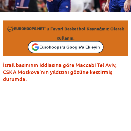
'u Favori Basketbol Kaynağınız Olarak
Kullanın.
Eurohoops'u Google'a Ekleyin
İsrail basınının iddiasına göre Maccabi Tel Aviv,
CSKA Moskova’nın yıldızını gözüne kestirmiş
durumda.