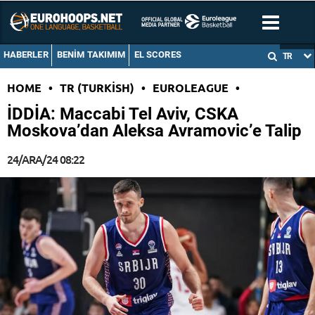
HABERLER
BENIM TAKIMIM
EL SCORES
TR
HOME
•
TR (TURKISH)
•
EUROLEAGUE
•
İDDİA: Maccabi Tel Aviv, CSKA
Moskova’dan Aleksa Avramovic’e Talip
24/ARA/24 08:22