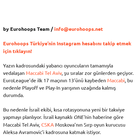
by Eurohoops Team /
info@eurohoops.net
Eurohoops Türkiye’nin Instagram hesabını takip etmek
için tıklayın!
Yazın kadrosundaki yabancı oyuncuların tamamıyla
vedalaşan
Maccabi Tel Aviv
, şu sıralar zor günlerden geçiyor.
EuroLeague’de ilk 17 maçının 13’ünü kaybeden
Maccabi
, bu
nedenle Playoff ve Play-In yarışının uzağında kalmış
durumda.
Bu nedenle İsrail ekibi, kısa rotasyonuna yeni bir takviye
yapmayı planlıyor. İsrail kaynaklı
ONE’
nin haberine göre
Maccabi Tel Aviv,
CSKA
Moskova’nın Sırp oyun kurucusu
Aleksa Avramovic’i kadrosuna katmak istiyor.