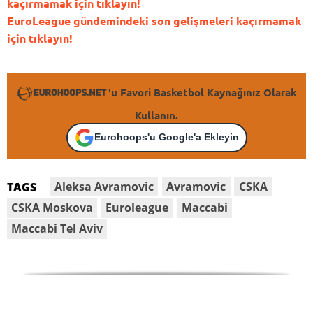
kaçırmamak için tıklayın!
EuroLeague gündemindeki son gelişmeleri kaçırmamak
için tıklayın!
'u Favori Basketbol Kaynağınız Olarak
Kullanın.
Eurohoops'u Google'a Ekleyin
Aleksa Avramovic
Avramovic
CSKA
TAGS
CSKA Moskova
Euroleague
Maccabi
Maccabi Tel Aviv