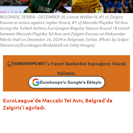
BELGRADE, SERBIA - DECEMBER 26: Lonnie Walker IV, #1 of Zalgiris
Kaunas in action against Jaylen Hoard, #1 of Maccabi Playtika Tel Aviv
during the Turkish Airlines EuroLeague Regular Season Round 18 match
between Maccabi Playtika Tel Aviv and Zalgiris Kaunas at Aleksandar
Nikolic Hall on December 26, 2024 in Belgrade, Serbia. (Photo by Srdjan
Stevanovic/Euroleague Basketball via Getty Images)
'u Favori Basketbol Kaynağınız Olarak
Kullanın.
Eurohoops'u Google'a Ekleyin
EuroLeague’de Maccabi Tel Aviv, Belgrad’da
Zalgiris’i ağırladı.