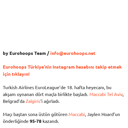
by Eurohoops Team /
info@eurohoops.net
Eurohoops Türkiye’nin Instagram hesabını takip etmek
için tıklayın!
Turkish Airlines EuroLeague’de 18. hafta heyecanı, bu
akşam oynanan dört maçla birlikte başladı.
Maccabi Tel Aviv
,
Belgrad’da
Zalgiris
‘i ağırladı.
Maçı baştan sona üstün götüren
Maccabi
, Jaylen Hoard’un
önderliğinde
95-78
kazandı.