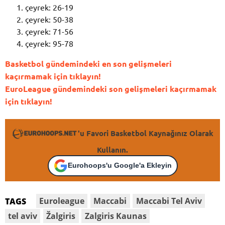
çeyrek: 26-19
çeyrek: 50-38
çeyrek: 71-56
çeyrek: 95-78
Basketbol gündemindeki en son gelişmeleri
kaçırmamak için tıklayın!
EuroLeague gündemindeki son gelişmeleri kaçırmamak
için tıklayın!
'u Favori Basketbol Kaynağınız Olarak
Kullanın.
Eurohoops'u Google'a Ekleyin
Euroleague
Maccabi
Maccabi Tel Aviv
TAGS
tel aviv
Žalgiris
Zalgiris Kaunas