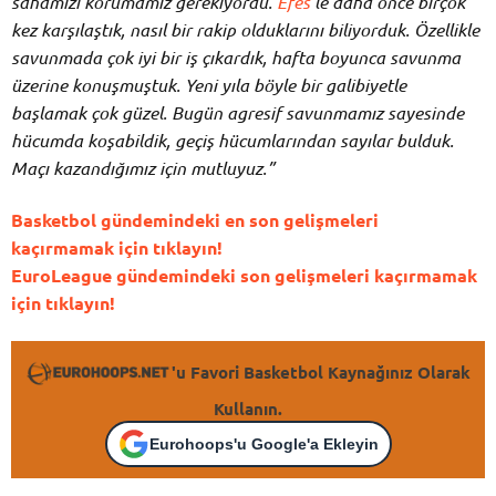
sahamızı korumamız gerekiyordu.
Efes
‘le daha önce birçok
kez karşılaştık, nasıl bir rakip olduklarını biliyorduk. Özellikle
savunmada çok iyi bir iş çıkardık, hafta boyunca savunma
üzerine konuşmuştuk. Yeni yıla böyle bir galibiyetle
başlamak çok güzel. Bugün agresif savunmamız sayesinde
hücumda koşabildik, geçiş hücumlarından sayılar bulduk.
Maçı kazandığımız için mutluyuz.”
Basketbol gündemindeki en son gelişmeleri
kaçırmamak için tıklayın!
EuroLeague gündemindeki son gelişmeleri kaçırmamak
için tıklayın!
'u Favori Basketbol Kaynağınız Olarak
Kullanın.
Eurohoops'u Google'a Ekleyin