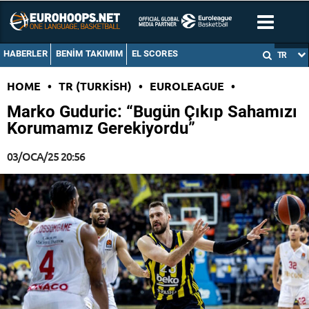
HABERLER
BENIM TAKIMIM
EL SCORES
TR
HOME
•
TR (TURKISH)
•
EUROLEAGUE
•
Marko Guduric: “Bugün Çıkıp Sahamızı
Korumamız Gerekiyordu”
03/OCA/25 20:56