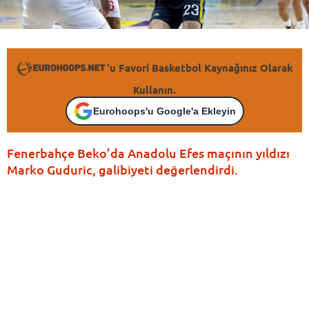
'u Favori Basketbol Kaynağınız Olarak
Kullanın.
Eurohoops'u Google'a Ekleyin
Fenerbahçe Beko’da Anadolu Efes maçının yıldızı
Marko Guduric, galibiyeti değerlendirdi.