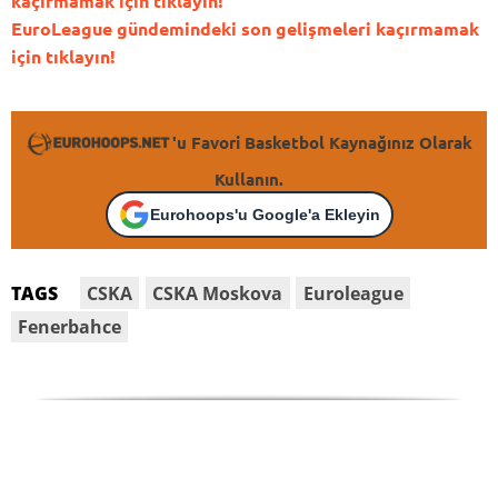
kaçırmamak için tıklayın!
EuroLeague gündemindeki son gelişmeleri kaçırmamak
için tıklayın!
'u Favori Basketbol Kaynağınız Olarak
Kullanın.
Eurohoops'u Google'a Ekleyin
CSKA
CSKA Moskova
Euroleague
TAGS
Fenerbahce