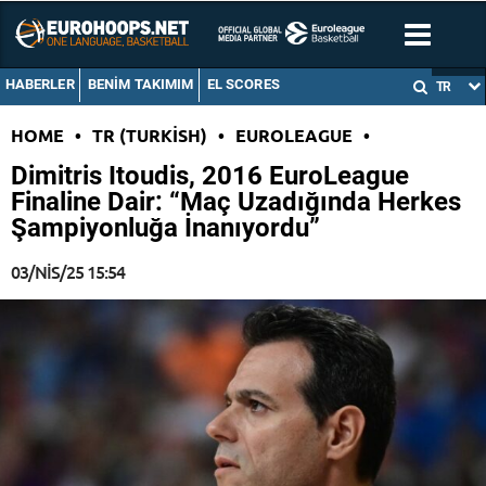
HABERLER
BENIM TAKIMIM
EL SCORES
TR
HOME
•
TR (TURKISH)
•
EUROLEAGUE
•
Dimitris Itoudis, 2016 EuroLeague
Finaline Dair: “Maç Uzadığında Herkes
Şampiyonluğa İnanıyordu”
03/NIS/25 15:54