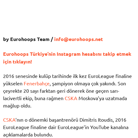
by Eurohoops Team /
info@eurohoops.net
Eurohoops Türkiye’nin Instagram hesabını takip etmek
için tıklayın!
2016 senesinde kulüp tarihinde ilk kez EuroLeague finaline
yükselen
Fenerbahçe
, şampiyon olmaya çok yakındı. Son
çeyrekte 20 sayı farktan geri dönerek öne geçen sarı-
lacivertli ekip, buna rağmen
CSKA
Moskova’ya uzatmada
mağlup oldu.
CSKA
‘nın o dönemki başantrenörü Dimitris Itoudis, 2016
EuroLeague finaline dair EuroLeague’in YouTube kanalına
açıklamalarda bulundu.