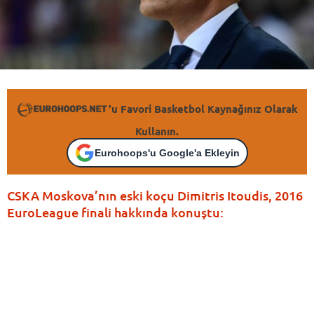
'u Favori Basketbol Kaynağınız Olarak
Kullanın.
Eurohoops'u Google'a Ekleyin
CSKA Moskova’nın eski koçu Dimitris Itoudis, 2016
EuroLeague finali hakkında konuştu: