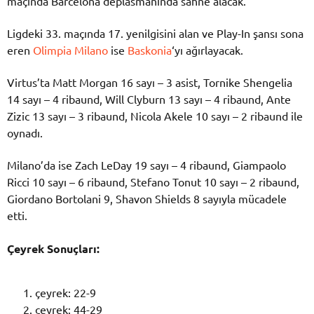
maçında Barcelona deplasmanında sahne alacak.
Ligdeki 33. maçında 17. yenilgisini alan ve Play-In şansı sona
eren
Olimpia Milano
ise
Baskonia
‘yı ağırlayacak.
Virtus’ta Matt Morgan 16 sayı – 3 asist, Tornike Shengelia
14 sayı – 4 ribaund, Will Clyburn 13 sayı – 4 ribaund, Ante
Zizic 13 sayı – 3 ribaund, Nicola Akele 10 sayı – 2 ribaund ile
oynadı.
Milano’da ise Zach LeDay 19 sayı – 4 ribaund, Giampaolo
Ricci 10 sayı – 6 ribaund, Stefano Tonut 10 sayı – 2 ribaund,
Giordano Bortolani 9, Shavon Shields 8 sayıyla mücadele
etti.
Çeyrek Sonuçları:
çeyrek: 22-9
çeyrek: 44-29