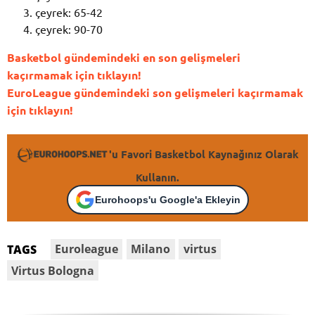
çeyrek: 65-42
çeyrek: 90-70
Basketbol gündemindeki en son gelişmeleri
kaçırmamak için tıklayın!
EuroLeague gündemindeki son gelişmeleri kaçırmamak
için tıklayın!
'u Favori Basketbol Kaynağınız Olarak
Kullanın.
Eurohoops'u Google'a Ekleyin
Euroleague
Milano
virtus
TAGS
Virtus Bologna