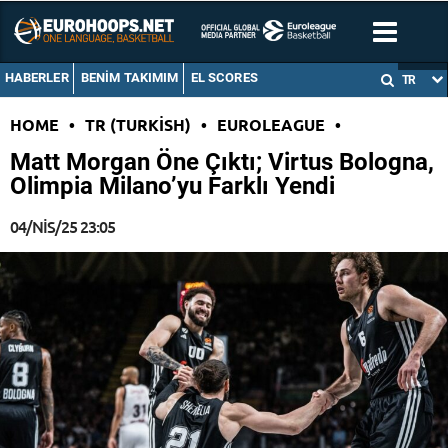
HABERLER
BENIM TAKIMIM
EL SCORES
TR
HOME
•
TR (TURKISH)
•
EUROLEAGUE
•
Matt Morgan Öne Çıktı; Virtus Bologna,
Olimpia Milano’yu Farklı Yendi
04/NIS/25 23:05