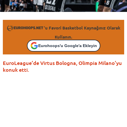
'u Favori Basketbol Kaynağınız Olarak
Kullanın.
Eurohoops'u Google'a Ekleyin
EuroLeague’de Virtus Bologna, Olimpia Milano’yu
konuk etti.