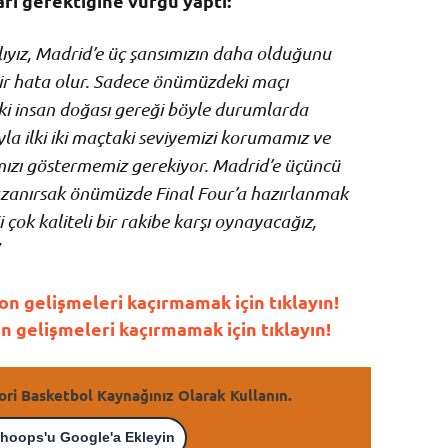
rı gerektiğine vurgu yaptı:
lıyız, Madrid’e üç şansımızın daha olduğunu
r hata olur. Sadece önümüzdeki maçı
ki insan doğası gereği böyle durumlarda
yla ilki iki maçtaki seviyemizi korumamız ve
ızı göstermemiz gerekiyor. Madrid’e üçüncü
azanırsak önümüzde Final Four’a hazırlanmak
çok kaliteli bir rakibe karşı oynayacağız,
n gelişmeleri kaçırmamak için tıklayın!
gelişmeleri kaçırmamak için tıklayın!
ori Basketbol Kaynağınız Olarak Kullanın.
hoops'u Google'a Ekleyin