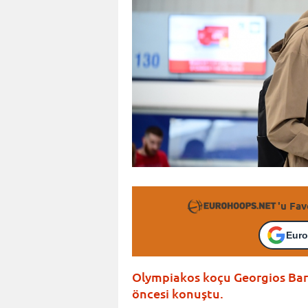
'u Fav
Euro
Olympiakos koçu Georgios Bart
öncesi konuştu.