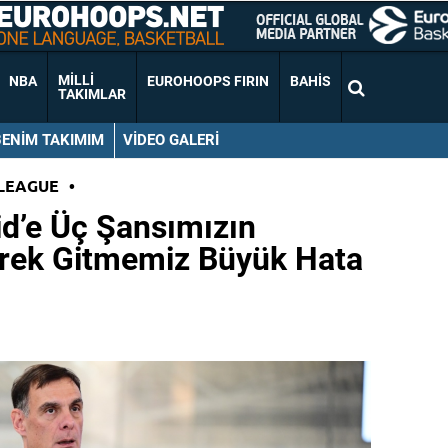
MILLI
NBA
EUROHOOPS FIRIN
BAHIS
TAKIMLAR
BENIM TAKIMIM
VIDEO GALERI
LEAGUE
•
d’e Üç Şansımızın
rek Gitmemiz Büyük Hata