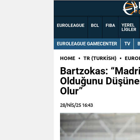
YEREL
EUROLEAGUE
BCL
FIBA
LIGLER
EUROLEAGUE GAMECENTER
TV
HOME
•
TR (TURKISH)
•
EURO
Bartzokas: “Madri
Olduğunu Düşüne
Olur”
28/NIS/25 16:43