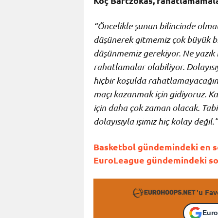
Koç Bartzokas, rahatlamamala
“Öncelikle şunun bilincinde olma
düşünerek gitmemiz çok büyük bi
düşünmemiz gerekiyor. Ne yazık 
rahatlamalar olabiliyor. Dolayısı
hiçbir koşulda rahatlamayacağım
maçı kazanmak için gidiyoruz. K
için daha çok zaman olacak. Tabii 
dolayısıyla işimiz hiç kolay değil.”
Basketbol gündemindeki en so
EuroLeague gündemindeki son 
'u Fav
Euro