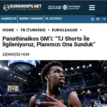
HABERLER
BENIM TAKIMIM
EL SCORES
TR
HOME
•
TR (TURKISH)
•
EUROLEAGUE
•
Panathinaikos GM’i: “TJ Shorts İle
İlgileniyoruz, Planımızı Ona Sunduk”
23/MAY/25 14:54