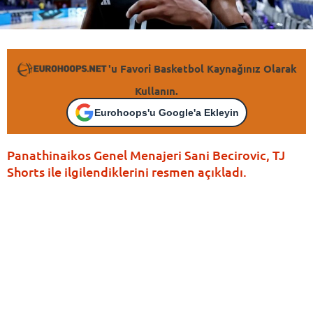
'u Favori Basketbol Kaynağınız Olarak
Kullanın.
Eurohoops'u Google'a Ekleyin
Panathinaikos Genel Menajeri Sani Becirovic, TJ
Shorts ile ilgilendiklerini resmen açıkladı.