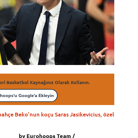
ori Basketbol Kaynağınız Olarak Kullanın.
hoops'u Google'a Ekleyin
hçe Beko’nun koçu Saras Jasikevicius, özel
by Eurohoops Team /