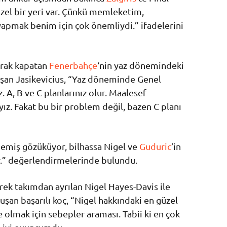
özel bir yeri var. Çünkü memleketim,
yapmak benim için çok önemliydi.” ifadelerini
rak kapatan
Fenerbahçe
‘nin yaz dönemindeki
uşan Jasikevicius, “Yaz döneminde Genel
. A, B ve C planlarınız olur. Maalesef
ız. Fakat bu bir problem değil, bazen C planı
memiş gözüküyor, bilhassa Nigel ve
Guduric
’in
ir.” değerlendirmelerinde bulundu.
erek takımdan ayrılan Nigel Hayes-Davis ile
nuşan başarılı koç, “Nigel hakkındaki en güzel
 olmak için sebepler araması. Tabii ki en çok