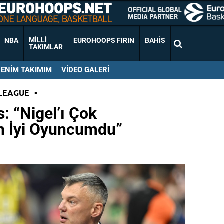
MILLI
NBA
EUROHOOPS FIRIN
BAHIS
TAKIMLAR
BENIM TAKIMIM
VIDEO GALERI
LEAGUE
•
: “Nigel’ı Çok
n İyi Oyuncumdu”