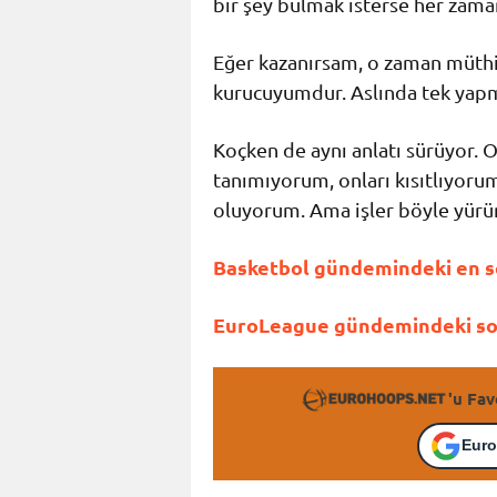
bir şey bulmak isterse her zama
Eğer kazanırsam, o zaman müthiş
kurucuyumdur. Aslında tek yapm
Koçken de aynı anlatı sürüyor. 
tanımıyorum, onları kısıtlıyoru
oluyorum. Ama işler böyle yürüm
Basketbol gündemindeki en so
EuroLeague gündemindeki son 
'u Fav
Euro