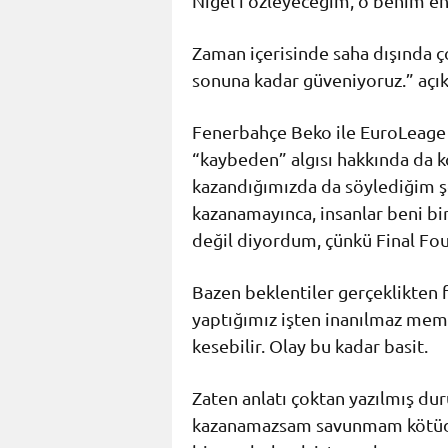
Nigel’ı özleyeceğim, o benim e
Zaman içerisinde saha dışında çok
sonuna kadar güveniyoruz.” açık
Fenerbahçe Beko ile EuroLeage
“kaybeden” algısı hakkında da 
kazandığımızda da söylediğim şe
kazanamayınca, insanlar beni bir
değil diyordum, çünkü Final Four
Bazen beklentiler gerçeklikten f
yaptığımız işten inanılmaz mem
kesebilir. Olay bu kadar basit.
Zaten anlatı çoktan yazılmış 
kazanamazsam savunmam kötüdü