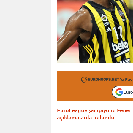
'u Fav
Euro
EuroLeague şampiyonu Fenerba
açıklamalarda bulundu.