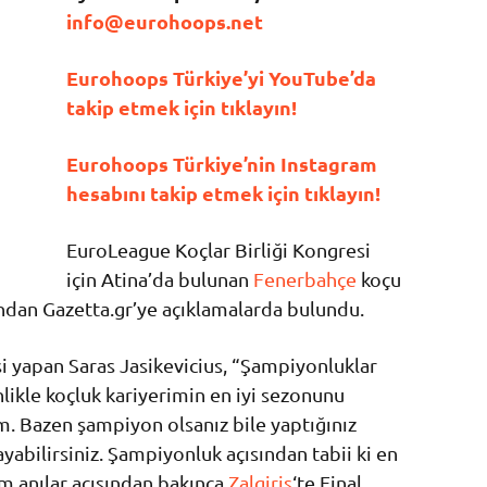
info@eurohoops.net
Eurohoops Türkiye’yi YouTube’da
takip etmek için tıklayın!
Eurohoops Türkiye’nin Instagram
hesabını takip etmek için tıklayın!
EuroLeague Koçlar Birliği Kongresi
için Atina’da bulunan
Fenerbahçe
koçu
ından Gazetta.gr’ye açıklamalarda bulundu.
i yapan Saras Jasikevicius, “Şampiyonluklar
likle koçluk kariyerimin en iyi sezonunu
m. Bazen şampiyon olsanız bile yaptığınız
abilirsiniz. Şampiyonluk açısından tabii ki en
im anılar açısından bakınca
Zalgiris
‘te Final