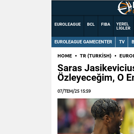
YEREL
EUROLEAGUE
BCL
FIBA
LIGLER
EUROLEAGUE GAMECENTER
TV
HOME
•
TR (TURKISH)
•
EURO
Saras Jasikevicius
Özleyeceğim, O E
07/TEM/25 15:59