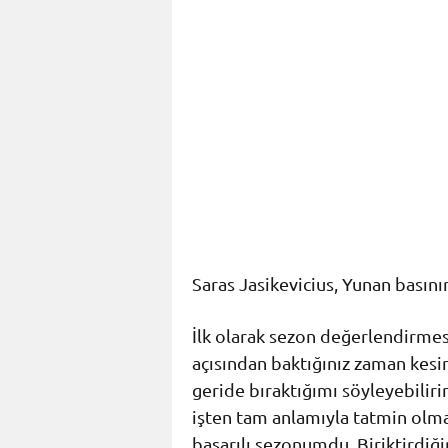
Saras Jasikevicius, Yunan basın
İlk olarak sezon değerlendirmes
açısından baktığınız zaman kesin
geride bıraktığımı söyleyebiliri
işten tam anlamıyla tatmin olmay
başarılı sezonumdu. Biriktirdiğ