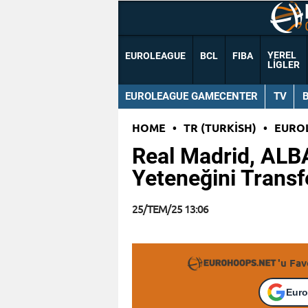
YEREL
EUROLEAGUE
BCL
FIBA
LIGLER
EUROLEAGUE GAMECENTER
TV
HOME
•
TR (TURKISH)
•
EURO
Real Madrid, ALBA
Yeteneğini Transfe
25/TEM/25 13:06
'u Fav
Euro