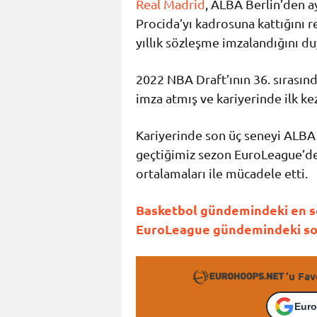
Real Madrid
, ALBA Berlin’den ay
Procida’yı kadrosuna kattığını r
yıllık sözleşme imzalandığını d
2022 NBA Draft’ının 36. sırasın
imza atmış ve kariyerinde ilk 
Kariyerinde son üç seneyi ALBA 
geçtiğimiz sezon EuroLeague’de 
ortalamaları ile mücadele etti.
Basketbol gündemindeki en so
EuroLeague gündemindeki son 
'u Fav
Euro