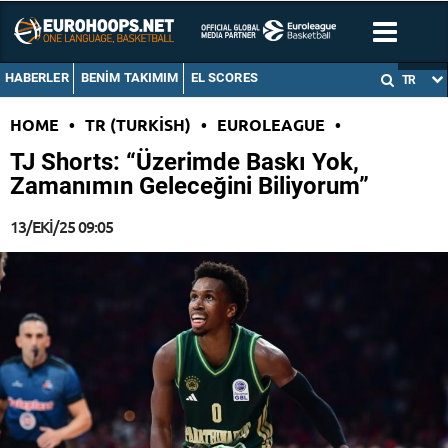
HABERLER
BENIM TAKIMIM
EL SCORES
TR
HOME
•
TR (TURKISH)
•
EUROLEAGUE
•
TJ Shorts: “Üzerimde Baskı Yok,
Zamanımın Geleceğini Biliyorum”
13/EKI/25 09:05