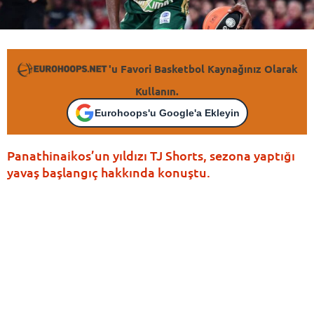
'u Favori Basketbol Kaynağınız Olarak
Kullanın.
Eurohoops'u Google'a Ekleyin
Panathinaikos’un yıldızı TJ Shorts, sezona yaptığı
yavaş başlangıç hakkında konuştu.