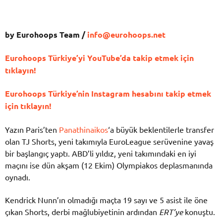
by Eurohoops Team /
info@eurohoops.net
Eurohoops Türkiye’yi YouTube’da takip etmek için
tıklayın!
Eurohoops Türkiye’nin Instagram hesabını takip etmek
için tıklayın!
Yazın Paris’ten
Panathinaikos
‘a büyük beklentilerle transfer
olan TJ Shorts, yeni takımıyla EuroLeague serüvenine yavaş
bir başlangıç yaptı. ABD’li yıldız, yeni takımındaki en iyi
maçını ise dün akşam (12 Ekim) Olympiakos deplasmanında
oynadı.
Kendrick Nunn’ın olmadığı maçta 19 sayı ve 5 asist ile öne
çıkan Shorts, derbi mağlubiyetinin ardından
ERT’ye
konuştu.