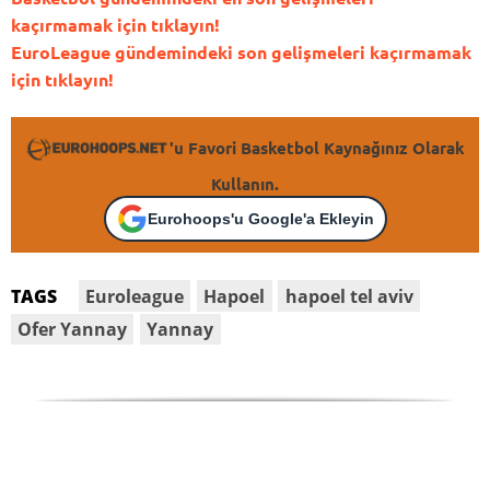
kaçırmamak için tıklayın!
EuroLeague gündemindeki son gelişmeleri kaçırmamak
için tıklayın!
'u Favori Basketbol Kaynağınız Olarak
Kullanın.
Eurohoops'u Google'a Ekleyin
Euroleague
Hapoel
hapoel tel aviv
TAGS
Ofer Yannay
Yannay