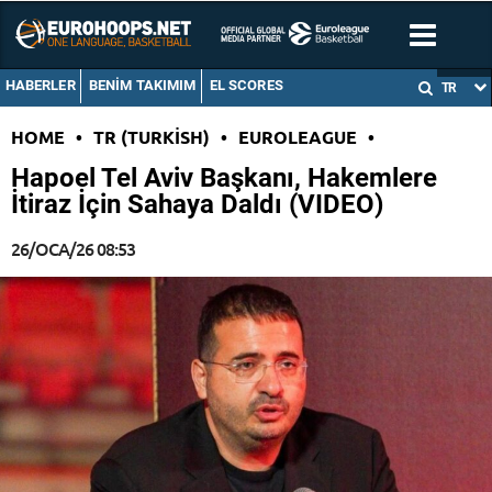
HABERLER
BENIM TAKIMIM
EL SCORES
TR
HOME
•
TR (TURKISH)
•
EUROLEAGUE
•
Hapoel Tel Aviv Başkanı, Hakemlere
İtiraz İçin Sahaya Daldı (VIDEO)
26/OCA/26 08:53