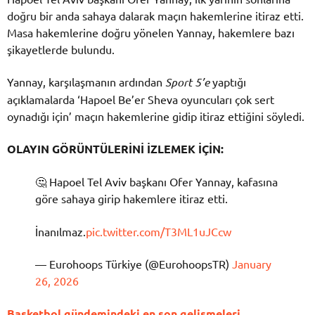
doğru bir anda sahaya dalarak maçın hakemlerine itiraz etti.
Masa hakemlerine doğru yönelen Yannay, hakemlere bazı
şikayetlerde bulundu.
Yannay, karşılaşmanın ardından
Sport 5’e
yaptığı
açıklamalarda ‘Hapoel Be’er Sheva oyuncuları çok sert
oynadığı için’ maçın hakemlerine gidip itiraz ettiğini söyledi.
OLAYIN GÖRÜNTÜLERİNİ İZLEMEK İÇİN:
🤔 Hapoel Tel Aviv başkanı Ofer Yannay, kafasına
göre sahaya girip hakemlere itiraz etti.
İnanılmaz.
pic.twitter.com/T3ML1uJCcw
— Eurohoops Türkiye (@EurohoopsTR)
January
26, 2026
Basketbol gündemindeki en son gelişmeleri