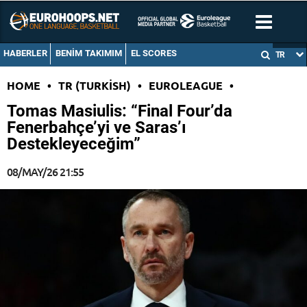
HABERLER
BENIM TAKIMIM
EL SCORES
TR
HOME
•
TR (TURKISH)
•
EUROLEAGUE
•
Tomas Masiulis: “Final Four’da
Fenerbahçe’yi ve Saras’ı
Destekleyeceğim”
08/MAY/26 21:55