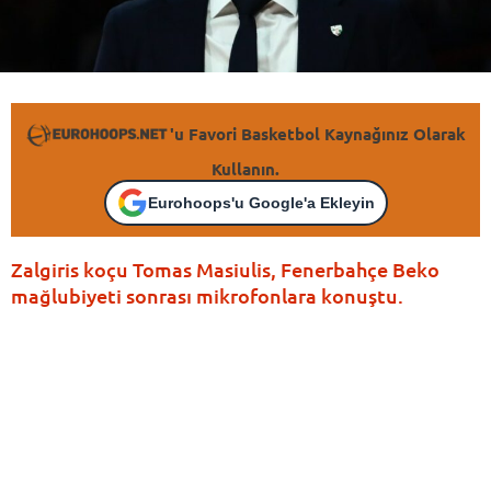
'u Favori Basketbol Kaynağınız Olarak
Kullanın.
Eurohoops'u Google'a Ekleyin
Zalgiris koçu Tomas Masiulis, Fenerbahçe Beko
mağlubiyeti sonrası mikrofonlara konuştu.