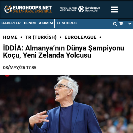
HABERLER
BENIM TAKIMIM
EL SCORES
TR
HOME
•
TR (TURKISH)
•
EUROLEAGUE
•
İDDİA: Almanya’nın Dünya Şampiyonu
Koçu, Yeni Zelanda Yolcusu
08/MAY/26 17:35