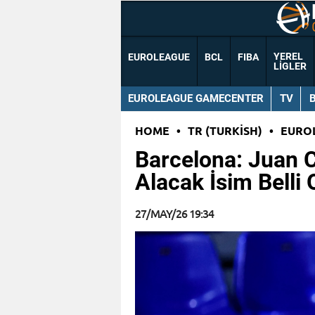
YEREL
EUROLEAGUE
BCL
FIBA
LIGLER
EUROLEAGUE GAMECENTER
TV
HOME
•
TR (TURKISH)
•
EURO
Barcelona: Juan C
Alacak İsim Belli 
27/MAY/26 19:34