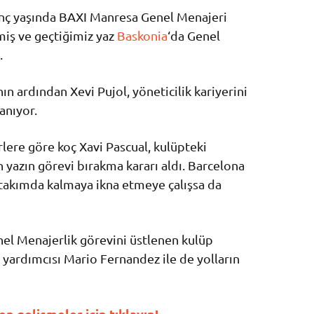
enç yaşında BAXI Manresa Genel Menajeri
kmiş ve geçtiğimiz yaz
Baskonia
‘da Genel
.
n ardından Xevi Pujol, yöneticilik kariyerini
anıyor.
lere göre koç Xavi Pascual, kulüpteki
 yazın görevi bırakma kararı aldı. Barcelona
 takımda kalmaya ikna etmeye çalışsa da
nel Menajerlik görevini üstlenen kulüp
 yardımcısı Mario Fernandez ile de yolların
 gelişmeler için tıklayın!