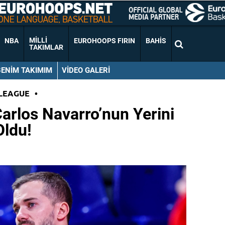
MILLI
NBA
EUROHOOPS FIRIN
BAHIS
TAKIMLAR
BENIM TAKIMIM
VIDEO GALERI
LEAGUE
•
arlos Navarro’nun Yerini
Oldu!