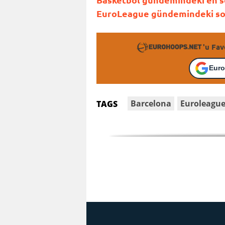
EuroLeague gündemindeki son 
'u Fav
Euro
Barcelona
Euroleagu
TAGS