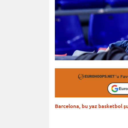
'u Fav
Euro
Barcelona, bu yaz basketbol şu