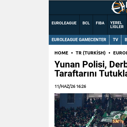
YEREL
EUROLEAGUE
BCL
FIBA
LIGLER
EUROLEAGUE GAMECENTER
TV
HOME
•
TR (TURKISH)
•
EURO
Yunan Polisi, Der
Taraftarını Tutukl
11/HAZ/26 16:26