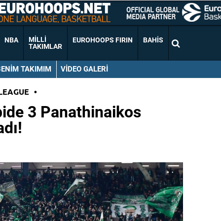
MILLI
NBA
EUROHOOPS FIRIN
BAHIS
TAKIMLAR
BENIM TAKIMIM
VIDEO GALERI
LEAGUE
•
bide 3 Panathinaikos
adı!