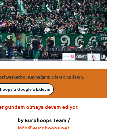
ori Basketbol Kaynağınız Olarak Kullanın.
hoops'u Google'a Ekleyin
eler gündem olmaya devam ediyor.
by Eurohoops Team /
info@eurohoops.net