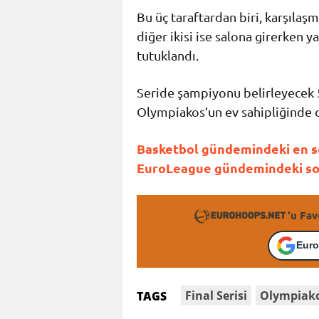
Bu üç taraftardan biri, karşılaşma
diğer ikisi ise salona girerken 
tutuklandı.
Seride şampiyonu belirleyecek 
Olympiakos’un ev sahipliğinde 
Basketbol gündemindeki en son
EuroLeague gündemindeki son 
'u Fav
Euro
Final Serisi
Olympiak
TAGS