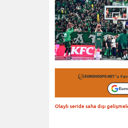
'u Fav
Euro
Olaylı seride saha dışı gelişm