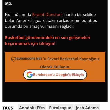
attı.
Hızlı hücumda
Bryant Dunston
‘ı harika bir şekilde
bulan Amerikalı guard, takım arkadaşının bomboş
durumda bir smaç vurmasını sağladı!
Basketbol gündemindeki en son gelişmeleri
kaçırmamak için tıklayın!
'u Favori Basketbol Kaynağınız
Olarak Kullanın.
Eurohoops'u Google'a Ekleyin
Anadolu Efes
Euroleague
Josh Adams
TAGS