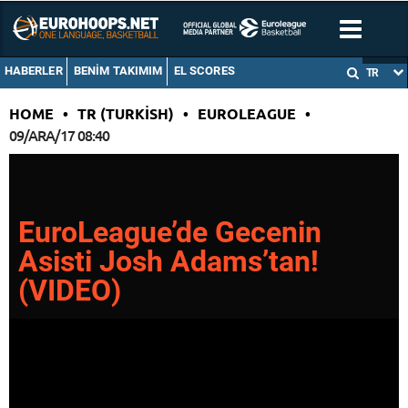
HABERLER
BENIM TAKIMIM
EL SCORES
TR
HOME
•
TR (TURKISH)
•
EUROLEAGUE
•
09/ARA/17 08:40
EuroLeague’de Gecenin
Asisti Josh Adams’tan!
(VIDEO)