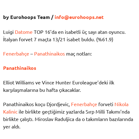
by Eurohoops Team /
info@eurohoops.net
Luigi
Datome
TOP 16’da en isabetli üç sayı atan oyuncu.
İtalyan forvet 7 maçta 13/21 isabet buldu. (%61.9)
Fenerbahçe
–
Panathinaikos
maç notları:
Panathinaikos
Elliot Williams ve Vince Hunter Euroleague’deki ilk
karşılaşmalarına bu hafta çıkacaklar.
Panathinaikos koçu Djordjevic,
Fenerbahçe
forveti
Nikola
Kalinic
ile birlikte geçtiğimiz yazlarda Sırp Milli Takımı’nda
birlikte çalıştı. Miroslav Raduljica da o takımların bazılarında
yer aldı.