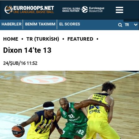
HABERLER
BENIM TAKIMIM
EL SCORES
TR
HOME
•
TR (TURKISH)
•
FEATURED
•
Dixon 14’te 13
24/ŞUB/16 11:52