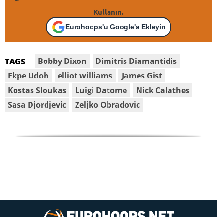
Kullanın.
Eurohoops'u Google'a Ekleyin
Bobby Dixon
Dimitris Diamantidis
TAGS
Ekpe Udoh
elliot williams
James Gist
Kostas Sloukas
Luigi Datome
Nick Calathes
Sasa Djordjevic
Zeljko Obradovic