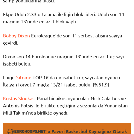
şampiyonluklarına ulaştı.
Ekpe Udoh 2.33 ortalama ile ligin blok lideri. Udoh son 14
maçının 13’ünde en az 1 blok yaptı.
Bobby Dixon
Euroleague’de son 11 serbest atışını sayıya
çevirdi.
Dixon son 14 Euroleague maçının 13’ünde en az 1 üç sayı
isabeti buldu.
Luigi
Datome
TOP 16’da en isabetli üç sayı atan oyuncu.
İtalyan forvet 7 maçta 13/21 isabet buldu. (%61.9)
Kostas Sloukas
, Panathinaikos oyuncuları Nich Calathes ve
Antonis Fotsis ile birlikte geçtiğimiz sezonlarda Yunanistan
Milli Takımı’nda birlikte oynadı.
'u Favori Basketbol Kaynağınız Olarak