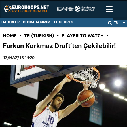
HABERLER
BENIM TAKIMIM
EL SCORES
TR
HOME
•
TR (TURKISH)
•
PLAYER TO WATCH
•
Furkan Korkmaz Draft’ten Çekilebilir!
13/HAZ/16 14:20