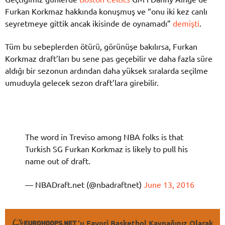
Furkan Korkmaz hakkında konuşmuş ve “onu iki kez canlı
seyretmeye gittik ancak ikisinde de oynamadı”
demişti
.
Tüm bu sebeplerden ötürü, görünüşe bakılırsa, Furkan
Korkmaz draft’ları bu sene pas geçebilir ve daha fazla süre
aldığı bir sezonun ardından daha yüksek sıralarda seçilme
umuduyla gelecek sezon draft’lara girebilir.
The word in Treviso among NBA folks is that
Turkish SG Furkan Korkmaz is likely to pull his
name out of draft.
— NBADraft.net (@nbadraftnet)
June 13, 2016
'u Favori Basketbol Kaynağınız Olarak