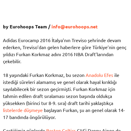
by Eurohoops Team /
info@eurohoops.net
Adidas Eurocamp 2016 İtalya’nın Treviso şehrinde devam
ederken, Treviso’dan gelen haberlere göre Türkiye’nin genç
yıldızı Furkan Korkmaz adını 2016 NBA Draft’larından
çekebilir.
18 yaşındaki Furkan Korkmaz, bu sezon
Anadolu Efes
ile
istediği süreleri alamamış ve genel olarak hayal kırıklığı
sayılabilecek bir sezon geçirmişti. Furkan Korkmaz için
tahmin edilen draft sıralaması sezon başında oldukça
yüksekken (birinci tur 8-9. sıra) draft tarihi yaklaştıkça
listelerde düşmeye
başlayan Furkan, şu an genel olarak 14-
17 bandında öngörülüyor.
Geçtiğimiz günlerde
Boston Celtics
GM’i Danny Ainge de