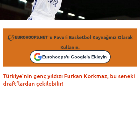
'u Favori Basketbol Kaynağınız Olarak
Kullanın.
Eurohoops'u Google'a Ekleyin
Türkiye’nin genç yıldızı Furkan Korkmaz, bu seneki
draft’lardan çekilebilir!