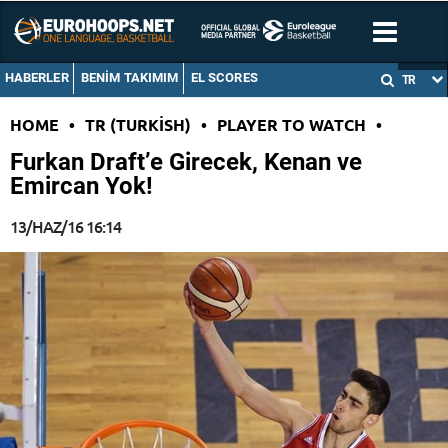
HABERLER
BENIM TAKIMIM
EL SCORES
TR
HOME
•
TR (TURKISH)
•
PLAYER TO WATCH
•
Furkan Draft’e Girecek, Kenan ve
Emircan Yok!
13/HAZ/16 16:14