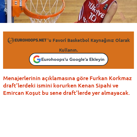
'u Favori Basketbol Kaynağınız Olarak
Kullanın.
Eurohoops'u Google'a Ekleyin
Menajerlerinin açıklamasına göre Furkan Korkmaz
draft’lerdeki ismini korurken Kenan Sipahi ve
Emircan Koşut bu sene draft’lerde yer almayacak.