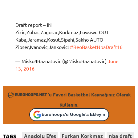
Draft report – IN
Zizic,Zubac,Zagorac,Korkmaz,Luwawu OUT
Kaba,Jaramaz,Kosut,Sipahi,Sakho AUTO
Zipser,Ivanovic,Jankovic!
#BeoBasketNbaDraft16
— Misko4Raznatovic (@MiskoRaznatovic)
June
13, 2016
'u Favori Basketbol Kaynağınız Olarak
Kullanın.
Eurohoops'u Google'a Ekleyin
Anadolu Efes
Furkan Korkmaz
nba draft
TAGS