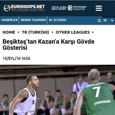
HABERLER
BENIM TAKIMIM
EL SCORES
TR
HOME
•
TR (TURKISH)
•
OTHER LEAGUES
•
Beşiktaş’tan Kazan’a Karşı Gövde
Gösterisi
15/EYL/16 16:55