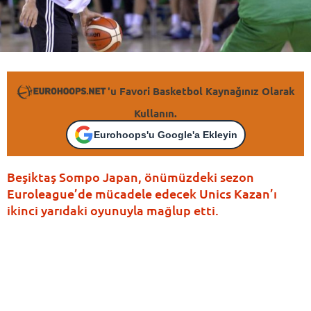
'u Favori Basketbol Kaynağınız Olarak
Kullanın.
Eurohoops'u Google'a Ekleyin
Beşiktaş Sompo Japan, önümüzdeki sezon
Euroleague’de mücadele edecek Unics Kazan’ı
ikinci yarıdaki oyunuyla mağlup etti.