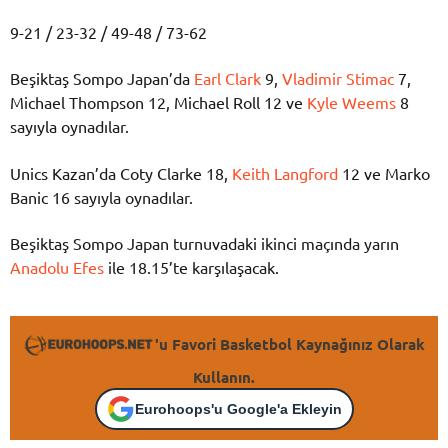
9-21 / 23-32 / 49-48 / 73-62
Beşiktaş Sompo Japan’da
Earl Clark
9,
Vladimir Stimac
7,
Michael Thompson 12, Michael Roll 12 ve
Kyle Weems
8
sayıyla oynadılar.
Unics Kazan’da Coty Clarke 18,
Keith Langford
12 ve Marko
Banic 16 sayıyla oynadılar.
Beşiktaş Sompo Japan turnuvadaki ikinci maçında yarın
Anadolu Efes
ile 18.15’te karşılaşacak.
'u Favori Basketbol Kaynağınız Olarak
Kullanın.
Eurohoops'u Google'a Ekleyin