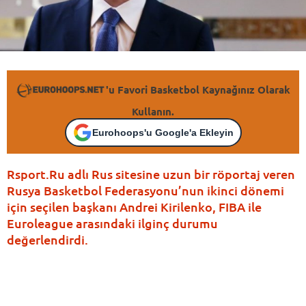
'u Favori Basketbol Kaynağınız Olarak
Kullanın.
Eurohoops'u Google'a Ekleyin
Rsport.Ru adlı Rus sitesine uzun bir röportaj veren
Rusya Basketbol Federasyonu’nun ikinci dönemi
için seçilen başkanı Andrei Kirilenko, FIBA ile
Euroleague arasındaki ilginç durumu
değerlendirdi.