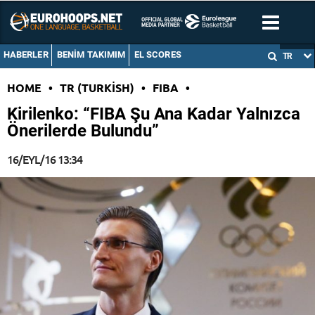
HABERLER
BENIM TAKIMIM
EL SCORES
TR
HOME
•
TR (TURKISH)
•
FIBA
•
Kirilenko: “FIBA Şu Ana Kadar Yalnızca
Önerilerde Bulundu”
16/EYL/16 13:34