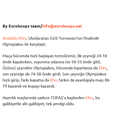
By Eurohoops team/
info@eurohoops.net
Anadolu Efes
, Uluslararası Girit Turnuvası’nın finalinde
Olympiakos ile karşılaştı.
Maça hücumda hızlı başlayan temsilcimiz, ilk çeyreği 24-18
önde kapatırken, soyunma odasına ise 50-33 önde gitti.
Üçüncü çeyrekte Olympiakos, hücumda toparlansa da
Efes
,
son çeyreğe de 74-58 önde girdi. Son çeyreğe Olympiakos
hızlı girip, farkı kapatsa da
Efes
farkın da avantajıyla maçı 86-
79 kazandı ve kupayı kazandı.
Hazırlık maçlarında sadece TOFAŞ’a kaybeden
Efes
, bu
galibiyetle altı galibiyet, tek yenilgi oldu.