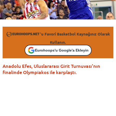
'u Favori Basketbol Kaynağınız Olarak
Kullanın.
Eurohoops'u Google'a Ekleyin
Anadolu Efes, Uluslararası Girit Turnuvası’nın
finalinde Olympiakos ile karşılaştı.