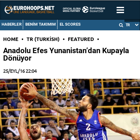
HABERLER
BENIM TAKIMIM
EL SCORES
TR
HOME
•
TR (TURKISH)
•
FEATURED
•
Anadolu Efes Yunanistan’dan Kupayla
Dönüyor
25/EYL/16 22:04