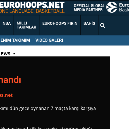
MILLI
NBA
EUROHOOPS FIRIN
BAHIS
TAKIMLAR
BENIM TAKIMIM
VIDEO GALERI
NEWS
•
nandı
s.net
kımı dün gece oynanan 7 maçta karşı karşıya
lık maçlarında ilk kez seyircisi önüne çıktığı