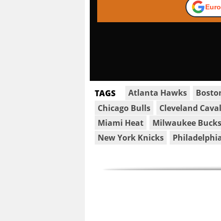
Euro
Atlanta Hawks
Boston
TAGS
Chicago Bulls
Cleveland Caval
Miami Heat
Milwaukee Buck
New York Knicks
Philadelphi