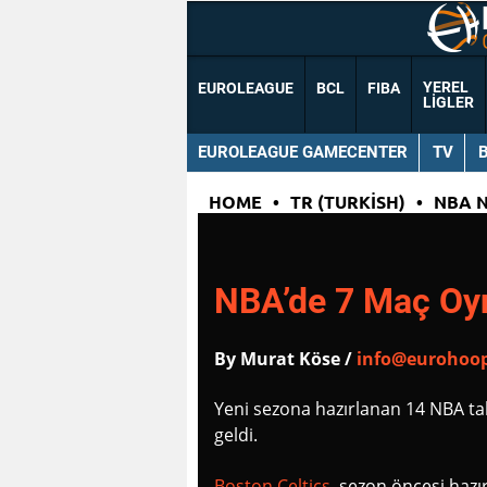
YEREL
EUROLEAGUE
BCL
FIBA
LIGLER
EUROLEAGUE GAMECENTER
TV
HOME
•
TR (TURKISH)
•
NBA 
NBA’de 7 Maç Oy
By Murat Köse /
info@eurohoop
Yeni sezona hazırlanan 14 NBA ta
geldi.
Boston Celtics
, sezon öncesi hazır