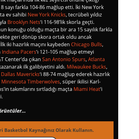
 18 sayı farkla 104-86 mağlup etti. İki New York
çta ev sahibi
New York Knicks
, tecrübeli yıldız
uyla
Brooklyn Nets
‘i 116-98’lik skorla geçti.
un konuğu olduğu maçta bir ara 15 sayılık farkla
ekte geri dönüp skora ortak oldu ancak
İlk iki hazırlık maçını kaybeden
Chicago Bulls
,
a
Indiana Pacers
‘ı 121-105 mağlup etmeyi
T&T Center’da çıkan
San Antonio Spurs
,
Atlanta
azanarak ilk galibiyetini aldı.
Milwaukee Bucks
,
a
Dallas Mavericks
‘i 88-74 mağlup ederek hazırlık
.
Minnesota Timberwolves
, süper ikilisi Karl-
’in takımlarını sırtladığı maçta
Miami Heat
‘i
i.
görüntüler…
ri Basketbol Kaynağınız Olarak Kullanın.