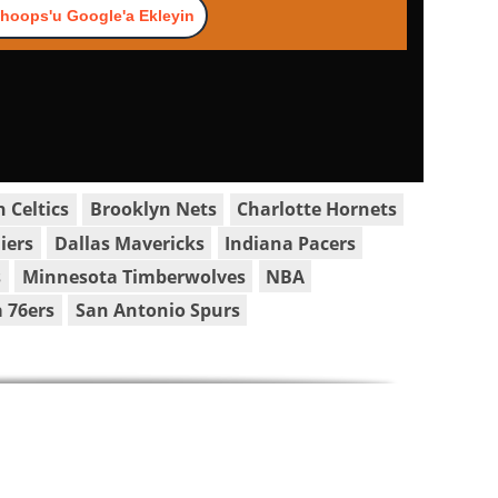
hoops'u Google'a Ekleyin
 Celtics
Brooklyn Nets
Charlotte Hornets
iers
Dallas Mavericks
Indiana Pacers
s
Minnesota Timberwolves
NBA
a 76ers
San Antonio Spurs