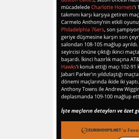
mücadelede
Charlotte Hornets
‘ı
takımını karşı karşıya getiren ma
Carmelo Anthony’nin etkili oyun
Philadelphia 76ers
, son şampiyon
geriye düşmesine karşın son çeyr
salondan 108-105 mağlup ayrıldı. 
seyircisi önüne çıktığı ikinci maçt
başardı. İkinci hazırlık maçına A
Hawks
‘ı konuk ettiği maçı 102-91 k
Jabari Parker’ın yıldızlaştığı maçt
dönemi maçlarında ikide iki yaptı
Anthony Towns ile Andrew Wiggins
deplasmanda 109-100 mağlup ett
İşte maçların detayları ve özet 
'u Favo