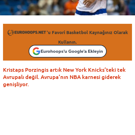
'u Favori Basketbol Kaynağınız Olarak
Kullanın.
Eurohoops'u Google'a Ekleyin
Kristaps Porzingis artık New York Knicks’teki tek
Avrupalı değil. Avrupa’nın NBA karnesi giderek
genişliyor.