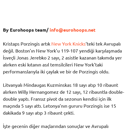
By Eurohoops team/
info@eurohoops.net
Kristaps Porzingis artık
New York Knicks
‘teki tek Avrupalı
değil. Boston’ın New York’u 119-107 yendiği karşılaşmada
İsveçli Jonas Jerebko 2 sayı, 2 asistle kazanan takımda yer
alırken eski kıtanın asıl temsilcileri New York’taki
performanslarıyla iki çaylak ve bir de Porzingis oldu.
Litvanyalı Mindaugas Kuzminskas 18 sayı atıp 10 ribaunt
alırken Willy Hernangomez de 12 sayı, 12 ribauntla double-
double yaptı. Fransız pivot da sezonun kendisi için ilk
maçında 5 sayı attı. Letonya’nın gururu Porzingis ise 15
dakikada 9 sayı atıp 3 ribaunt çekti.
İşte gecenin diğer maçlarından sonuçlar ve Avrupalı