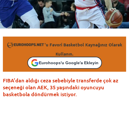
'u Favori Basketbol Kaynağınız Olarak
Kullanın.
Eurohoops'u Google'a Ekleyin
FIBA’dan aldığı ceza sebebiyle transferde çok az
seçeneği olan AEK, 35 yaşındaki oyuncuyu
basketbola döndürmek istiyor.