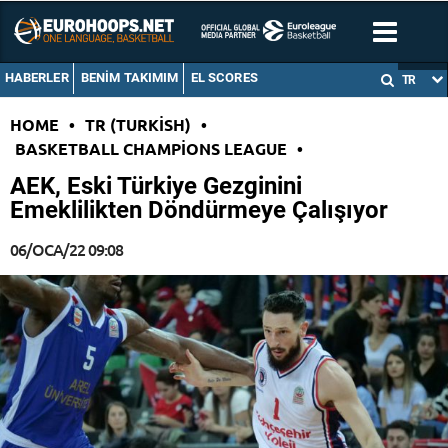
HABERLER
BENIM TAKIMIM
EL SCORES
TR
HOME
•
TR (TURKISH)
•
BASKETBALL CHAMPIONS LEAGUE
•
AEK, Eski Türkiye Gezginini
Emeklilikten Döndürmeye Çalışıyor
06/OCA/22 09:08