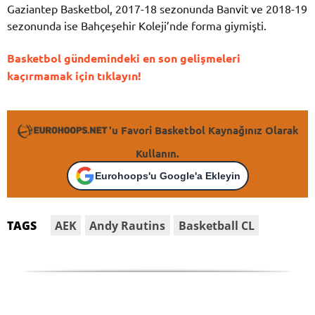
Gaziantep Basketbol, 2017-18 sezonunda Banvit ve 2018-19
sezonunda ise Bahçeşehir Koleji’nde forma giymişti.
Basketbol gündemindeki en son gelişmeleri
kaçırmamak için tıklayın!
'u Favori Basketbol Kaynağınız Olarak
Kullanın.
Eurohoops'u Google'a Ekleyin
AEK
Andy Rautins
Basketball CL
TAGS