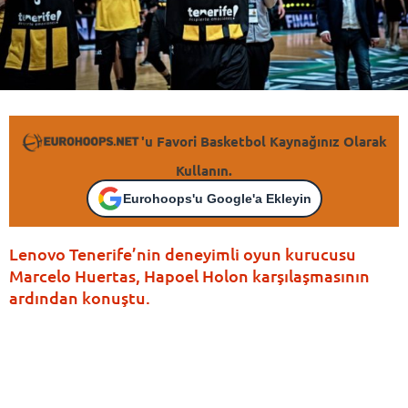
'u Favori Basketbol Kaynağınız Olarak
Kullanın.
Eurohoops'u Google'a Ekleyin
Lenovo Tenerife’nin deneyimli oyun kurucusu
Marcelo Huertas, Hapoel Holon karşılaşmasının
ardından konuştu.