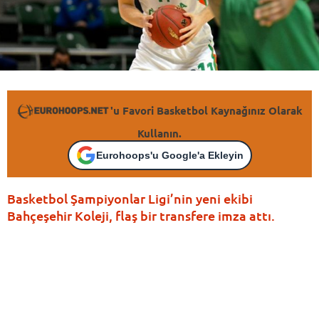
'u Favori Basketbol Kaynağınız Olarak
Kullanın.
Eurohoops'u Google'a Ekleyin
Basketbol Şampiyonlar Ligi’nin yeni ekibi
Bahçeşehir Koleji, flaş bir transfere imza attı.