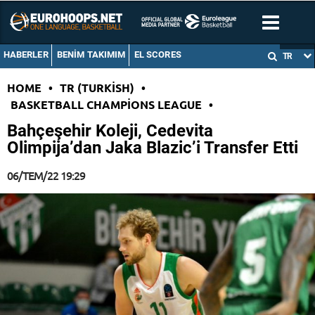
HABERLER
BENIM TAKIMIM
EL SCORES
TR
HOME
•
TR (TURKISH)
•
BASKETBALL CHAMPIONS LEAGUE
•
Bahçeşehir Koleji, Cedevita
Olimpija’dan Jaka Blazic’i Transfer Etti
06/TEM/22 19:29