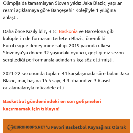
Olimpija’da tamamlayan Sloven yıldız Jaka Blazic, yapılan
resmi açıklamaya göre Bahçeşehir Koleji’yle 1 yıllığına
anlaştı.
Daha önce Kızılyıldız, Bitci
Baskonia
ve Barcelona gibi
kulüplerin de formasını terleten Blazic, önemli bir
EuroLeague deneyimine sahip. 2019 yazında ülkesi
Slovenya’ya dönen 32 yaşındaki oyuncu, geçtiğimiz sezon
sergilediği performansla adından sıkça söz ettirmişti.
2021-22 sezonunda toplam 44 karşılaşmada süre bulan Jaka
Blazic, maç başına 15.5 sayı, 4.9 ribaund ve 3.6 asist
ortalamalarıyla mücadele etti.
Basketbol gündemindeki en son gelişmeleri
kaçırmamak için tıklayın!
'u Favori Basketbol Kaynağınız Olarak