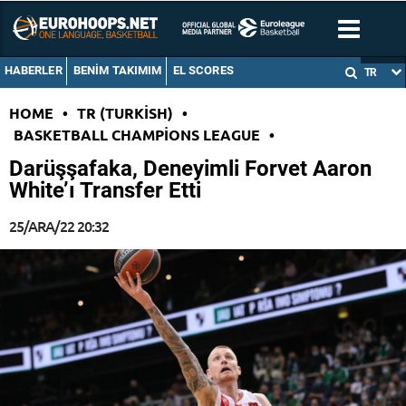
HABERLER
BENIM TAKIMIM
EL SCORES
TR
HOME
•
TR (TURKISH)
•
BASKETBALL CHAMPIONS LEAGUE
•
Darüşşafaka, Deneyimli Forvet Aaron
White’ı Transfer Etti
25/ARA/22 20:32