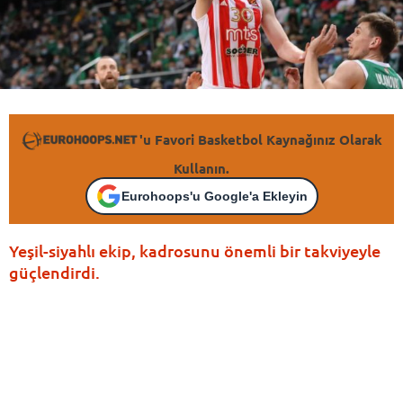
'u Favori Basketbol Kaynağınız Olarak
Kullanın.
Eurohoops'u Google'a Ekleyin
Yeşil-siyahlı ekip, kadrosunu önemli bir takviyeyle
güçlendirdi.