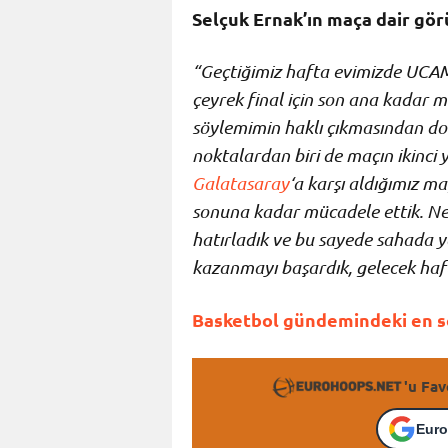
Selçuk Ernak’ın maça dair görü
“Geçtiğimiz hafta evimizde UCAM 
çeyrek final için son ana kadar 
söylemimin haklı çıkmasından do
noktalardan biri de maçın ikinci
Galatasaray
‘a karşı aldığımız m
sonuna kadar mücadele ettik. Ne
hatırladık ve bu sayede sahada ya
kazanmayı başardık, gelecek haft
Basketbol gündemindeki en so
'u Fav
Euro