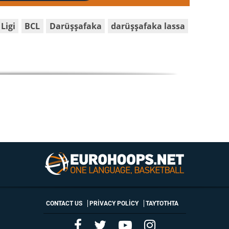
Ligi
BCL
Darüşşafaka
darüşşafaka lassa
CONTACT US
PRIVACY POLICY
ΤΑΥΤΟΤΗΤΑ