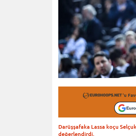
'u Fav
Euro
Darüşşafaka Lassa koçu Selçuk 
değerlendirdi.