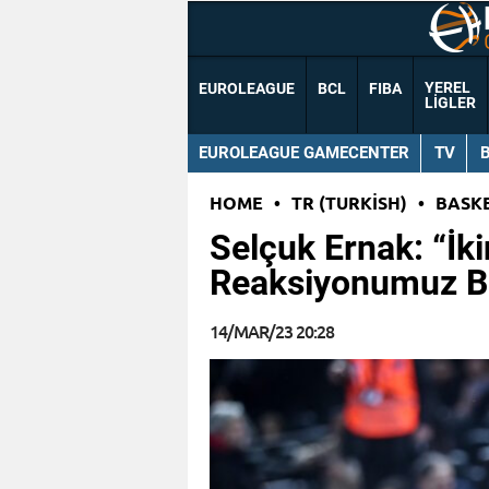
YEREL
EUROLEAGUE
BCL
FIBA
LIGLER
EUROLEAGUE GAMECENTER
TV
HOME
•
TR (TURKISH)
•
BASK
Selçuk Ernak: “İki
Reaksiyonumuz Be
14/MAR/23 20:28