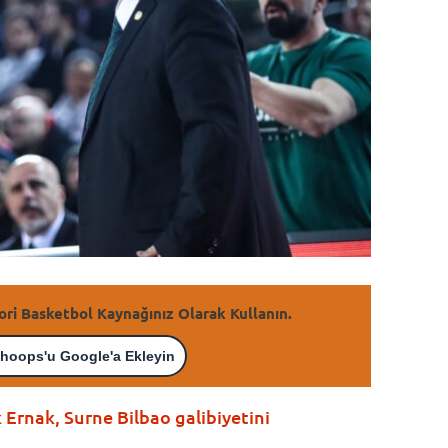
ori Basketbol Kaynağınız Olarak Kullanın.
hoops'u Google'a Ekleyin
Ernak, Surne Bilbao galibiyetini