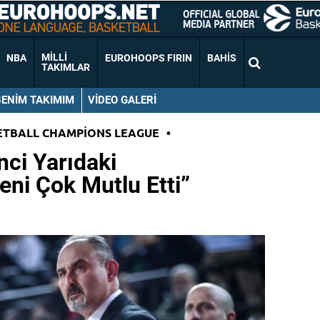
MILLI
NBA
EUROHOOPS FIRIN
BAHIS
TAKIMLAR
BENIM TAKIMIM
VIDEO GALERI
ETBALL CHAMPIONS LEAGUE
•
nci Yarıdaki
ni Çok Mutlu Etti”