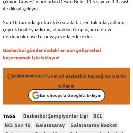
çıkıyor. Graves’in ardından Desire Bule, 10.5 sayı ve 3.9 asist
ile dikkat çekiyor.
Son 16 turunda grubu ilk iki sırada bitiren takımlar, adlarını
çeyrek finale yazdırmış olacaklar. Grup üçüncüleri ve
dördüncüleri ise turnuvaya veda edecekler.
Basketbol gündemindeki en son gelişmeleri
kaçırmamak için tıklayın!
'u Favori Basketbol Kaynağınız Olarak
Kullanın.
Eurohoops'u Google'a Ekleyin
Basketbol Şampiyonlar Ligi
BCL
TAGS
BCL Son 16
Galatasaray
Galatasaray Basket