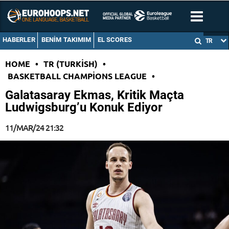
HABERLER
BENIM TAKIMIM
EL SCORES
TR
HOME
•
TR (TURKISH)
•
BASKETBALL CHAMPIONS LEAGUE
•
Galatasaray Ekmas, Kritik Maçta
Ludwigsburg’u Konuk Ediyor
11/MAR/24 21:32