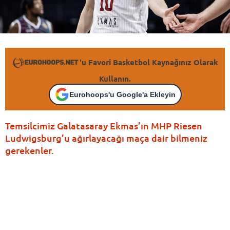
'u Favori Basketbol Kaynağınız Olarak
Kullanın.
Eurohoops'u Google'a Ekleyin
Temsilcimiz Galatasaray Ekmas’ın MHP Riesen
Ludwigsburg’u ağırlayacağı maça dair bilmeniz
gerekenler.