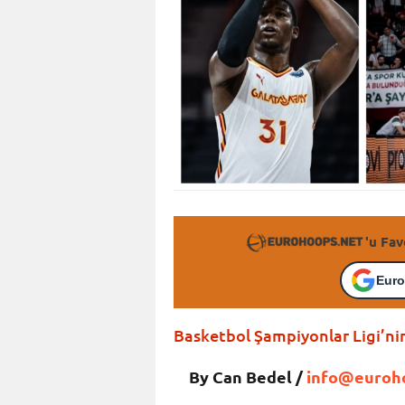
'u Fav
Euro
Basketbol Şampiyonlar Ligi’n
By Can Bedel /
info@euroh