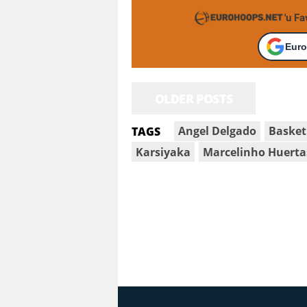
'u F
Euro
OLDER POSTS
Angel Delgado
Basket
TAGS
Karsiyaka
Marcelinho Huerta