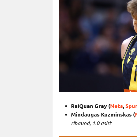
RaiQuan Gray (
Nets
,
Spu
Mindaugas Kuzminskas (
ribaund, 1.0 asist