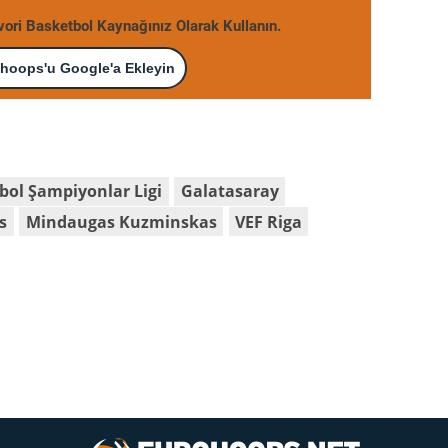
avori Basketbol Kaynağınız Olarak Kullanın.
hoops'u Google'a Ekleyin
bol Şampiyonlar Ligi
Galatasaray
s
Mindaugas Kuzminskas
VEF Riga