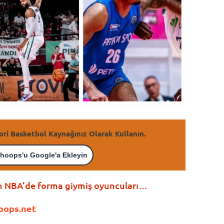
ori Basketbol Kaynağınız Olarak Kullanın.
hoops'u Google'a Ekleyin
in NBA’de forma giymiş oyuncuları…
oops.net