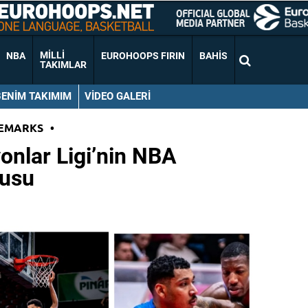
MILLI
NBA
EUROHOOPS FIRIN
BAHIS
TAKIMLAR
BENIM TAKIMIM
VIDEO GALERI
EMARKS
•
onlar Ligi’nin NBA
cusu