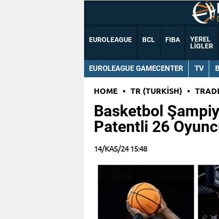
YEREL
EUROLEAGUE
BCL
FIBA
LIGLER
EUROLEAGUE GAMECENTER
TV
HOME
•
TR (TURKISH)
•
TRAD
Basketbol Şampiy
Patentli 26 Oyun
14/KAS/24 15:48