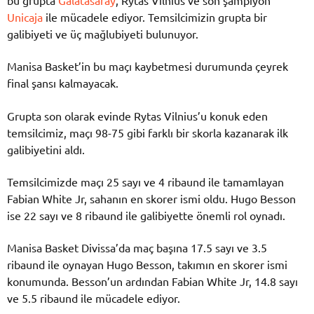
bu grupta
Galatasaray
, Rytas Vilnius ve son şampiyon
Unicaja
ile mücadele ediyor. Temsilcimizin grupta bir
galibiyeti ve üç mağlubiyeti bulunuyor.
Manisa Basket’in bu maçı kaybetmesi durumunda çeyrek
final şansı kalmayacak.
Grupta son olarak evinde Rytas Vilnius’u konuk eden
temsilcimiz, maçı 98-75 gibi farklı bir skorla kazanarak ilk
galibiyetini aldı.
Temsilcimizde maçı 25 sayı ve 4 ribaund ile tamamlayan
Fabian White Jr, sahanın en skorer ismi oldu. Hugo Besson
ise 22 sayı ve 8 ribaund ile galibiyette önemli rol oynadı.
Manisa Basket Divissa’da maç başına 17.5 sayı ve 3.5
ribaund ile oynayan Hugo Besson, takımın en skorer ismi
konumunda. Besson’un ardından Fabian White Jr, 14.8 sayı
ve 5.5 ribaund ile mücadele ediyor.