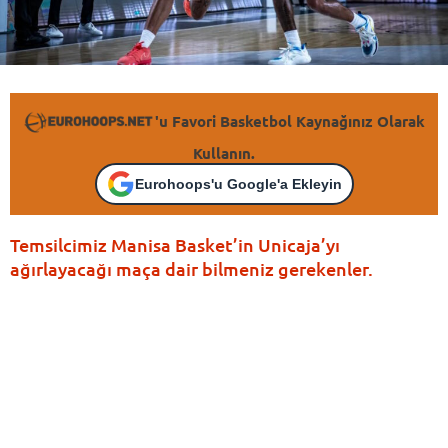
'u Favori Basketbol Kaynağınız Olarak
Kullanın.
Eurohoops'u Google'a Ekleyin
Temsilcimiz Manisa Basket’in Unicaja’yı
ağırlayacağı maça dair bilmeniz gerekenler.