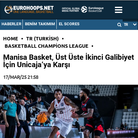
HABERLER
BENIM TAKIMIM
EL SCORES
TR
HOME
•
TR (TURKISH)
•
BASKETBALL CHAMPIONS LEAGUE
•
Manisa Basket, Üst Üste İkinci Galibiyet
İçin Unicaja’ya Karşı
17/MAR/25 21:58