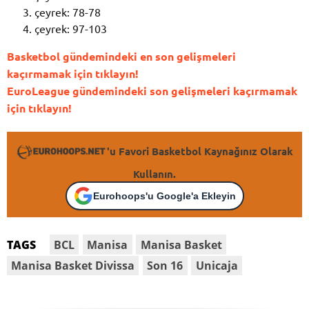
çeyrek: 78-78
çeyrek: 97-103
Basketbol gündemindeki en son gelişmeleri
kaçırmamak için tıklayın!
EuroLeague gündemindeki son gelişmeleri kaçırmamak
için tıklayın!
'u Favori Basketbol Kaynağınız Olarak
Kullanın.
Eurohoops'u Google'a Ekleyin
BCL
Manisa
Manisa Basket
TAGS
Manisa Basket Divissa
Son 16
Unicaja