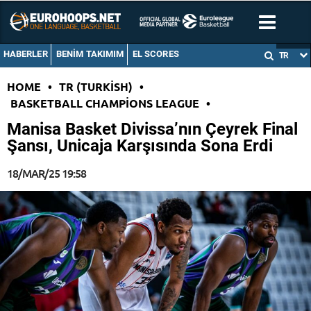
HABERLER
BENIM TAKIMIM
EL SCORES
TR
HOME
•
TR (TURKISH)
•
BASKETBALL CHAMPIONS LEAGUE
•
Manisa Basket Divissa’nın Çeyrek Final
Şansı, Unicaja Karşısında Sona Erdi
18/MAR/25 19:58