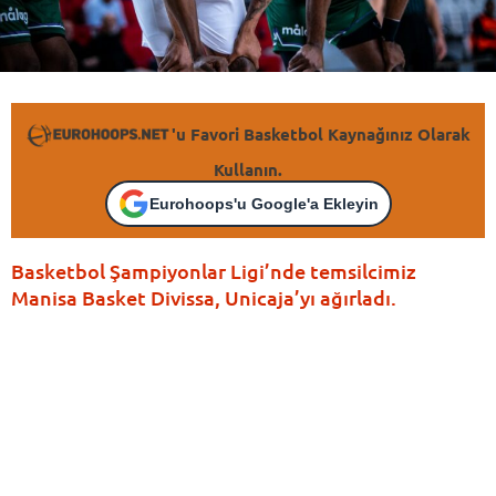
'u Favori Basketbol Kaynağınız Olarak
Kullanın.
Eurohoops'u Google'a Ekleyin
Basketbol Şampiyonlar Ligi’nde temsilcimiz
Manisa Basket Divissa, Unicaja’yı ağırladı.