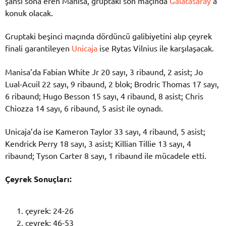
şansı sona eren Manisa, gruptaki son maçında
Galatasaray
‘a
konuk olacak.
Gruptaki beşinci maçında dördüncü galibiyetini alıp çeyrek
finali garantileyen
Unicaja
ise Rytas Vilnius ile karşılaşacak.
Manisa’da Fabian White Jr 20 sayı, 3 ribaund, 2 asist; Jo
Lual-Acuil 22 sayı, 9 ribaund, 2 blok; Brodric Thomas 17 sayı,
6 ribaund; Hugo Besson 15 sayı, 4 ribaund, 8 asist; Chris
Chiozza 14 sayı, 6 ribaund, 5 asist ile oynadı.
Unicaja’da ise Kameron Taylor 33 sayı, 4 ribaund, 5 asist;
Kendrick Perry 18 sayı, 3 asist; Killian Tillie 13 sayı, 4
ribaund; Tyson Carter 8 sayı, 1 ribaund ile mücadele etti.
Çeyrek Sonuçları:
çeyrek: 24-26
çeyrek: 46-53