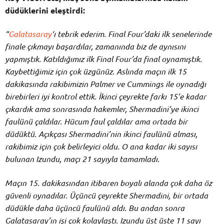
düdüklerini eleştirdi:
“
Galatasaray
‘ı tebrik ederim. Final Four’daki ilk senelerinde
finale çıkmayı başardılar, zamanında biz de aynısını
yapmıştık. Katıldığımız ilk Final Four’da final oynamıştık.
Kaybettiğimiz için çok üzgünüz. Aslında maçın ilk 15
dakikasında rakibimizin Palmer ve Cummings ile oynadığı
birebirleri iyi kontrol ettik. İkinci çeyrekte farkı 15’e kadar
çıkardık ama sonrasında hakemler, Shermadini’ye ikinci
faulünü çaldılar. Hücum faul çaldılar ama ortada bir
düdüktü. Açıkçası Shermadini’nin ikinci faulünü alması,
rakibimiz için çok belirleyici oldu. O ana kadar iki sayısı
bulunan Izundu, maçı 21 sayıyla tamamladı.
Maçın 15. dakikasından itibaren boyalı alanda çok daha öz
güvenli oynadılar. Üçüncü çeyrekte Shermadini, bir ortada
düdükle daha üçüncü faulünü aldı. Bu andan sonra
Galatasaray’ın işi çok kolaylaştı. Izundu üst üste 11 sayı