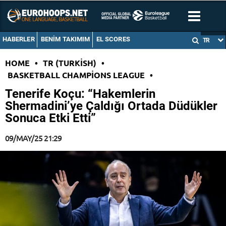
HABERLER
BENIM TAKIMIM
EL SCORES
TR
HOME
•
TR (TURKISH)
•
BASKETBALL CHAMPIONS LEAGUE
•
Tenerife Koçu: “Hakemlerin
Shermadini’ye Çaldığı Ortada Düdükler
Sonuca Etki Etti”
09/MAY/25 21:29