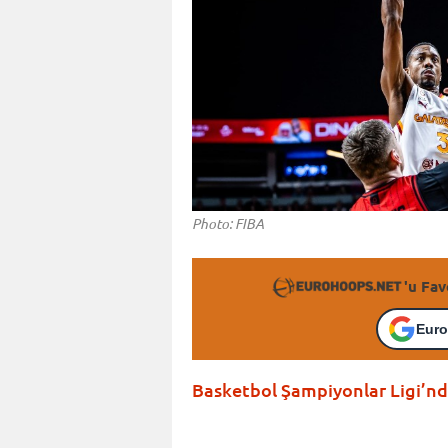
Photo: FIBA
'u Fav
Euro
Basketbol Şampiyonlar Ligi’nde