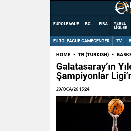
YEREL
EUROLEAGUE
BCL
FIBA
LIGLER
EUROLEAGUE GAMECENTER
TV
HOME
•
TR (TURKISH)
•
BASK
Galatasaray’ın Yıl
Şampiyonlar Ligi’
29/OCA/26 15:24