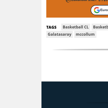
Euro
Basketball CL
Basketb
TAGS
Galatasaray
mccollum