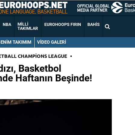
MILLI
NBA
EUROHOOPS FIRIN
BAHIS
TAKIMLAR
BENIM TAKIMIM
VIDEO GALERI
ETBALL CHAMPIONS LEAGUE
•
dızı, Basketbol
nde Haftanın Beşinde!