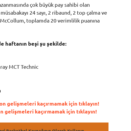
azanmasında çok büyük pay sahibi olan
 müsabakayı 24 sayı, 2 ribaund, 2 top çalma ve
ca McCollum, toplamda 20 verimlilik puanına
e haftanın beşi şu şekilde:
aray MCT Technic
n
n gelişmeleri kaçırmamak için tıklayın!
gelişmeleri kaçırmamak için tıklayın!
ori Basketbol Kaynağınız Olarak Kullanın.