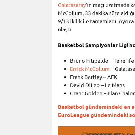
Galatasaray
‘ın maçı uzatmada k
McCollum, 33 dakika süre aldığı
9/13 ikilik ile tamamladı. Ayrı
ulaştı.
Basketbol Şampiyonlar Ligi’nd
Bruno Fitipaldo – Tenerife
Errick McCollum
– Galatas
Frank Bartley – AEK
David DiLeo – Le Mans
Grant Golden – Elan Chalo
Basketbol gündemindeki en so
EuroLeague gündemindeki son 
'u Fav